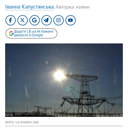
Іванна Капустянська
, Авторка новин
Додати LB.ua як бажане
джерело в Google
ФОТО: UA-ENERGY.ORG