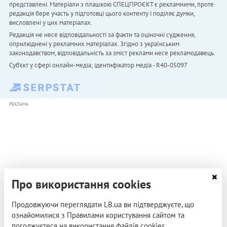
представлені. Матеріали з плашкою СПЕЦПРОЄКТ є рекламними, проте
редакція бере участь у підготовці цього контенту і поділяє думки,
висловлені у цих матеріалах.
Редакція не несе відповідальності за факти та оціночні судження,
оприлюднені у рекламних матеріалах. Згідно з українським
законодавством, відповідальність за зміст реклами несе рекламодавець.
Cуб'єкт у сфері онлайн-медіа; ідентифікатор медіа - R40-05097
РЕКЛАМА
Про використання cookies
Продовжуючи переглядати LB.ua ви підтверджуєте, що
ознайомилися з Правилами користування сайтом та
погоджуєтеся на використання файлів cookies