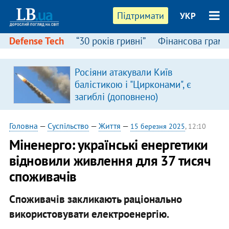
Підтримати
УКР
Defense Tech
“30 років гривні”
Фінансова грамо
Росіяни атакували Київ
я
балістикою і "Цирконами", є
загиблі (доповнено)
Головна
—
Суспільство
—
Життя
—
15 березня 2025
, 12:10
Міненерго: українські енергетики
відновили живлення для 37 тисяч
споживачів
Споживачів закликають раціонально
використовувати електроенергію.