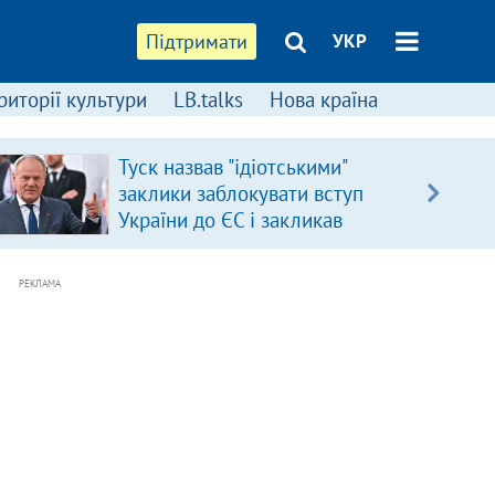
Підтримати
УКР
риторії культури
LB.talks
Нова країна
Туск назвав "ідіотськими"
заклики заблокувати вступ
України до ЄС і закликав
припинити антиукраїнську
риторику
РЕКЛАМА