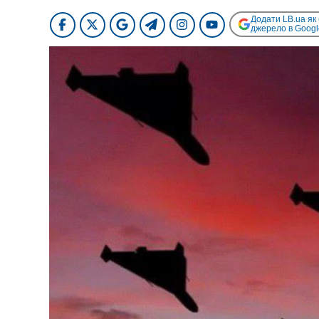
Додати LB.ua як
джерело в Googl