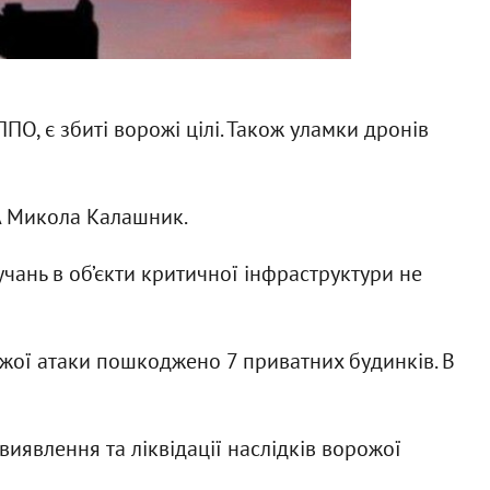
ПО, є збиті ворожі цілі. Також уламки дронів
А Микола Калашник.
чань в об’єкти критичної інфраструктури не
ожої атаки пошкоджено 7 приватних будинків. В
иявлення та ліквідації наслідків ворожої