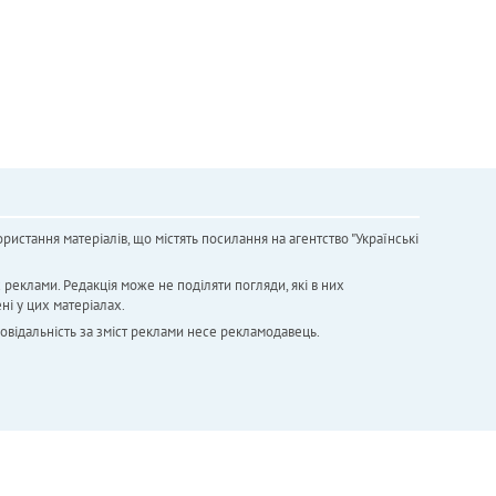
ристання матеріалів, що містять посилання на агентство "Українськi
х реклами. Редакція може не поділяти погляди, які в них
ні у цих матеріалах.
повідальність за зміст реклами несе рекламодавець.