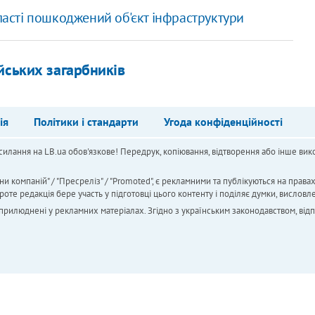
бласті пошкоджений об'єкт інфраструктури
йських загарбників
ія
Політики і стандарти
Угода конфіденційності
силання на LB.ua обов'язкове! Передрук, копіювання, відтворення або інше вико
ни компаній" / "Пресреліз" / "Promoted", є рекламними та публікуються на права
 редакція бере участь у підготовці цього контенту і поділяє думки, висловле
 оприлюднені у рекламних матеріалах. Згідно з українським законодавством, від