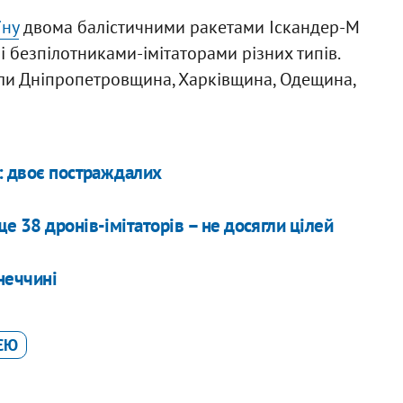
їну
двома балістичними ракетами Іскандер-М
 безпілотниками-імітаторами різних типів.
али Дніпропетровщина, Харківщина, Одещина,
: двоє постраждалих
е 38 дронів-імітаторів – не досягли цілей
неччині
ІЄЮ