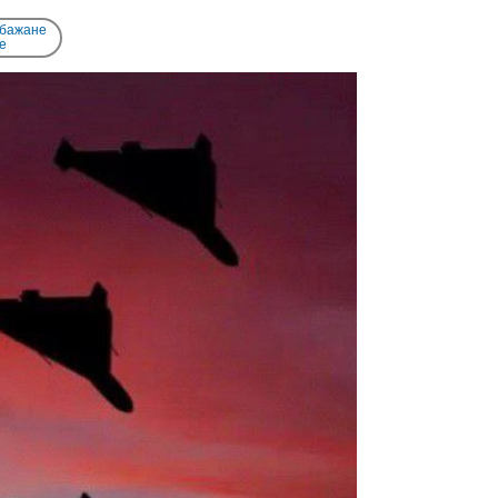
 бажане
e