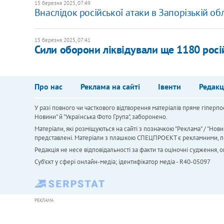
15 березня 2025, 07:49
Внаслідок російської атаки в Запорізькій о
15 березня 2025, 07:41
Сили оборони ліквідували ще 1180 росі
Про нас
Реклама на сайті
Івенти
Редакц
У разі повного чи часткового відтворення матеріалів пряме гіперпо
Новини" й "Українська Фото Група", заборонено.
Матеріали, які розміщуються на сайті з позначкою "Реклама" / "Нови
представлені. Матеріали з плашкою СПЕЦПРОЄКТ є рекламними, проте
Редакція не несе відповідальності за факти та оціночні судження,
Cуб'єкт у сфері онлайн-медіа; ідентифікатор медіа - R40-05097
РЕКЛАМА