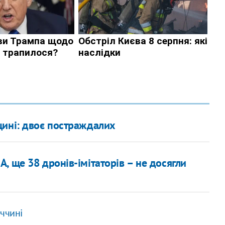
щині: двоє постраждалих
, ще 38 дронів-імітаторів – не досягли
ччині