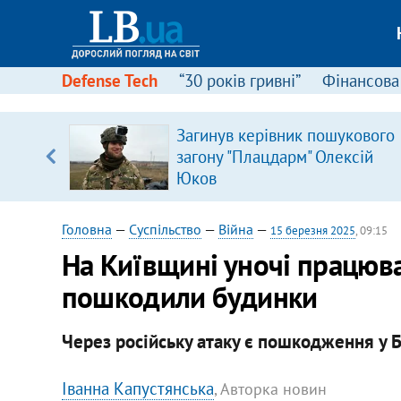
Defense Tech
“30 років гривні”
Фінансова
щодо
Загинув керівник пошукового
 у
загону "Плацдарм" Олексій
ої ходи
Юков
Головна
—
Суспільство
—
Війна
—
15 березня 2025
, 09:15
На Київщині уночі працюв
пошкодили будинки
Через російську атаку є пошкодження у Б
Іванна Капустянська
, Авторка новин