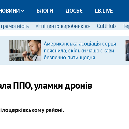
НОВИНИ
БЛОГИ
ДОСЬЄ
LB.LIVE
 грамотність
«Епіцентр виробників»
CultHub
Те
Американська асоціація серця
пояснила, скільки чашок кави
безпечно пити щодня
ала ППО, уламки дронів
ілоцерківському районі.