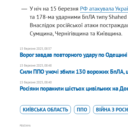
У ніч на 15 березня
РФ атакувала Укра
та 178-ма ударними БпЛА типу Shahed і
Внаслідок російської атаки постражд
Сумщина, Чернігівщина та Київщина.
15 березня 2025, 08:57
Ворог завдав повторного удару по Одещині
15 березня 2025, 08:48
Сили ППО уночі збили 130 ворожих БпЛА, щ
15 березня 2025, 08:40
Росіяни поранили шістьох цивільних на До
КИЇВСЬКА ОБЛАСТЬ
ППО
ВІЙНА З РОС
РЕКЛАМА