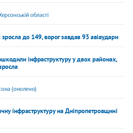
Херсонській області
і зросла до 149, ворог завдав 93 авіаудари
ошкодили інфраструктуру у двох районах,
зросла
сона (онолено)
ичну інфраструктуру на Дніпропетровщині