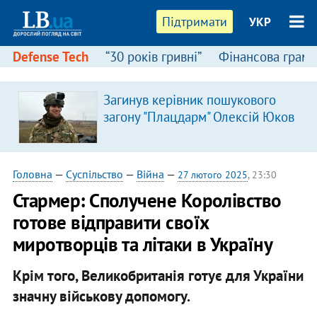
Підтримати
УКР
Defense Tech
“30 років гривні”
Фінансова грамо
Загинув керівник пошукового
загону "Плацдарм" Олексій Юков
Головна
—
Суспільство
—
Війна
—
27 лютого 2025
, 23:30
Стармер: Сполучене Королівство
готове відправити своїх
миротворців та літаки в Україну
Крім того, Великобританія готує для України
значну військову допомогу.