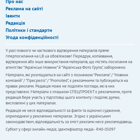
Про нас
Реклама на сайті
Івенти
Редакція
Політики і стандарти
Угода конфіденційності
У разі повного чи часткового відтворення матеріалів пряме
гіперпосилання на LB.ua обов'язкове! Передрук, копіювання,
відтворення або інше використання матеріалів, що містять посилання на
агентство "Українськi Новини" й "Українська Фото Група", заборонено.
Матеріали, які розміщуються на сайті з позначкою "Реклама" / "Новини
компаній" / "Пресреліз" / "Promoted", є рекламними та публікуються на
правах реклами. Редакція може не поділяти погляди, які в них
представлені. Матеріали з плашкою СПЕЦПРОЄКТ є рекламними, проте
редакція бере участь у підготовці цього контенту і поділяє думки,
висловлені у цих матеріалах.
Редакція не несе відповідальності за факти та оціночні судження,
оприлюднені у рекламних матеріалах. Згідно з українським
законодавством, відповідальність за зміст реклами несе рекламодавець.
Cуб'єкт у сфері онлайн-медіа; ідентифікатор медіа - R40-05097