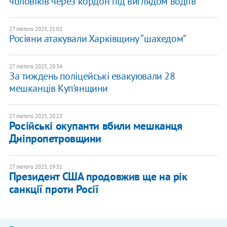
чоловіків через кордон під виглядом водіїв
27 лютого 2025, 21:02
Росіяни атакували Харківщину “шахедом”
27 лютого 2025, 20:34
​За тиждень поліцейські евакуювали 28
мешканців Куп’янщини
27 лютого 2025, 20:22
​Російські окупанти вбили мешканця
Дніпропетровщини
27 лютого 2025, 19:31
Президент США продовжив ще на рік
санкції проти Росії