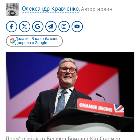
Олександр Кравченко
, Автор новин
Додати LB.ua як бажане
джерело в Google
Прем’єр-міністр Великої Британії Кір Стармер