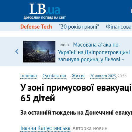
Defense Tech
“30 років гривні”
Фінансова
щодо
Масована атака по
ФОТО
 у
Україні: на Дніпропетровщині
ої ходи
загинула родина, у Львові –
удар по багатоповерхівках
(доповнюється)
Головна
—
Суспільство
—
Життя
—
20 лютого 2025
, 20:34
У зоні примусової евакуац
65 дітей
За останній тиждень на Донеччині еваку
Іванна Капустянська
, Авторка новин