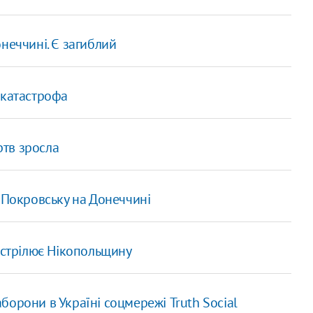
неччині. Є загиблий
 катастрофа
ртв зросла
 Покровську на Донеччині
бстрілює Нікопольщину
орони в Україні соцмережі Truth Social