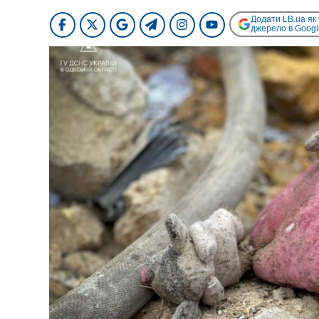
Додати LB.ua як
джерело в Googl