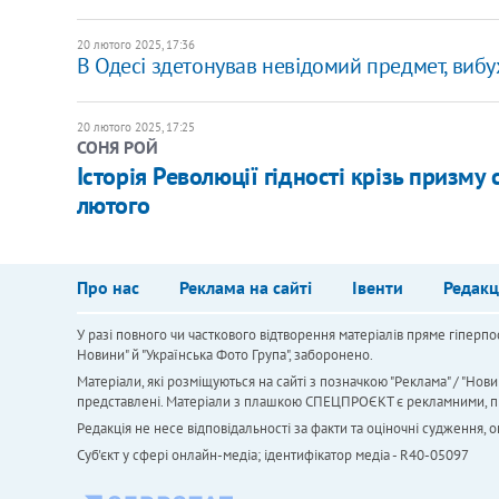
20 лютого 2025, 17:36
В Одесі здетонував невідомий предмет, виб
20 лютого 2025, 17:25
СОНЯ РОЙ
Історія Революції гідності крізь призму 
лютого
Про нас
Реклама на сайті
Івенти
Редакц
У разі повного чи часткового відтворення матеріалів пряме гіперпо
Новини" й "Українська Фото Група", заборонено.
Матеріали, які розміщуються на сайті з позначкою "Реклама" / "Нови
представлені. Матеріали з плашкою СПЕЦПРОЄКТ є рекламними, проте
Редакція не несе відповідальності за факти та оціночні судження,
Cуб'єкт у сфері онлайн-медіа; ідентифікатор медіа - R40-05097