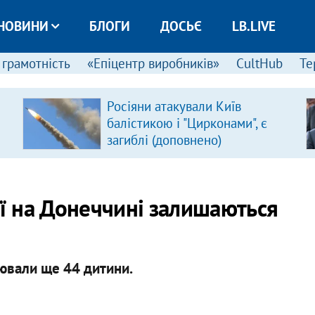
НОВИНИ
БЛОГИ
ДОСЬЄ
LB.LIVE
 грамотність
«Епіцентр виробників»
CultHub
Те
Росіяни атакували Київ
балістикою і "Цирконами", є
загиблі (доповнено)
ії на Донеччині залишаються
ювали ще 44 дитини.