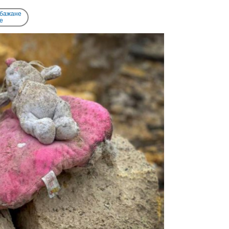
 бажане
e