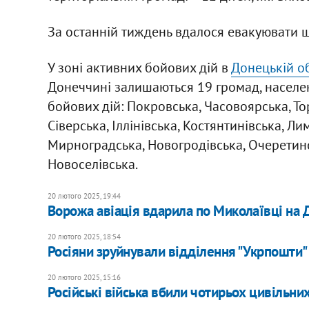
За останній тиждень вдалося евакуювати ще
У зоні активних бойових дій в
Донецькій об
Донеччині залишаються 19 громад, населен
бойових дій: Покровська, Часовоярська, То
Сіверська, Іллінівська, Костянтинівська, Ли
Мирноградська, Новогродівська, Очеретинс
Новоселівська.
20 лютого 2025, 19:44
Ворожа авіація вдарила по Миколаївці на 
20 лютого 2025, 18:54
Росіяни зруйнували відділення "Укрпошти"
20 лютого 2025, 15:16
Російські війська вбили чотирьох цивільни