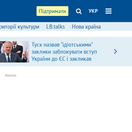
Підтримати
УКР
риторії культури
LB.talks
Нова країна
Туск назвав "ідіотськими"
заклики заблокувати вступ
України до ЄС і закликав
припинити антиукраїнську
риторику
РЕКЛАМА