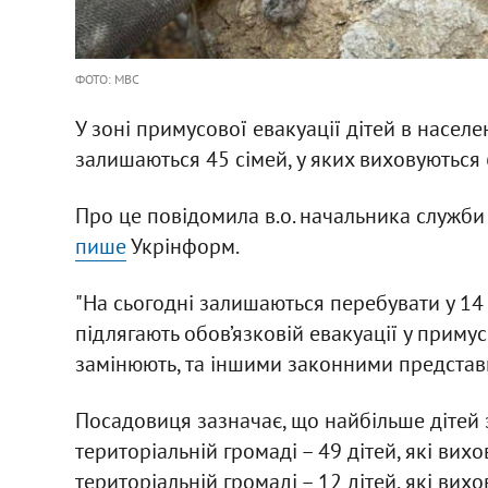
ФОТО: МВС
У зоні примусової евакуації дітей в населе
залишаються 45 сімей, у яких виховуються 
Про це повідомила в.о. начальника служби
пише
Укрінформ.
"На сьогодні залишаються перебувати у 14 
підлягають обов’язковій евакуації у примус
замінюють, та іншими законними представни
Посадовиця зазначає, що найбільше дітей 
територіальній громаді – 49 дітей, які вихов
територіальній громаді – 12 дітей, які вихо