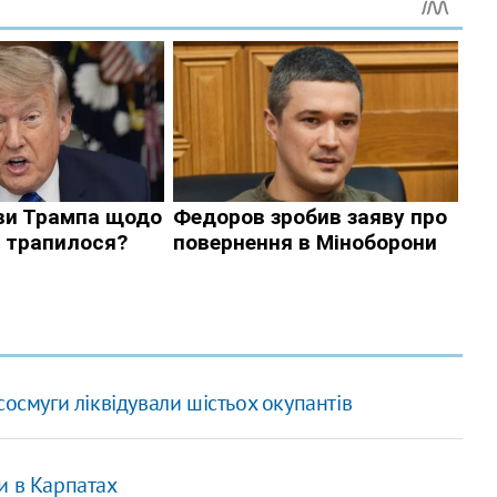
сосмуги ліквідували шістьох окупантів
и в Карпатах