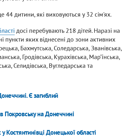
 44 дитини, які виховуються у 32 сім'ях.
ласті
досі перебувають 218 дітей. Наразі на
і пункти яких віднесені до зони активних
рецька, Бахмутська, Соледарська, Званівська,
манська, Гродівська, Курахівська, Мар’їнська,
ька, Селидівська, Вугледарська та
Донеччині. Є загиблий
 в Покровську на Донеччині
х у Костянтинівці Донецької області