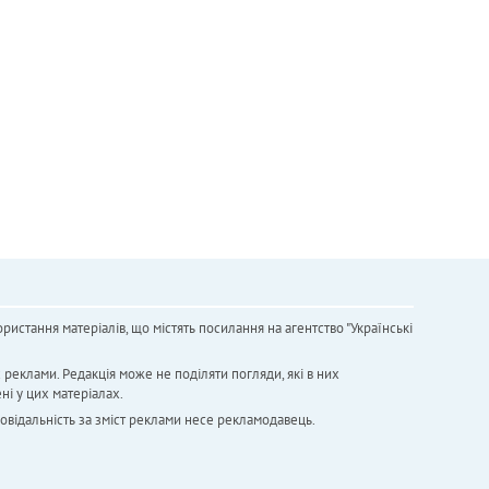
ристання матеріалів, що містять посилання на агентство "Українськi
х реклами. Редакція може не поділяти погляди, які в них
ні у цих матеріалах.
повідальність за зміст реклами несе рекламодавець.