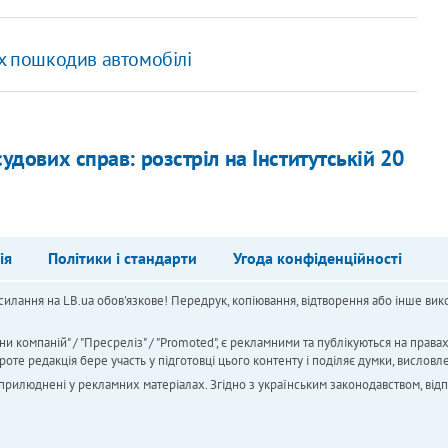
ух пошкодив автомобілі
судових справ: розстріл на Інститутській 20
ія
Політики і стандарти
Угода конфіденційності
силання на LB.ua обов'язкове! Передрук, копіювання, відтворення або інше вико
ни компаній" / "Пресреліз" / "Promoted", є рекламними та публікуються на права
 редакція бере участь у підготовці цього контенту і поділяє думки, висловле
 оприлюднені у рекламних матеріалах. Згідно з українським законодавством, від