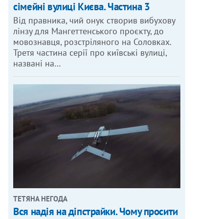
сімейні вулиці Києва. Частина 3
Від правника, чий онук створив вибухову
лінзу для Мангеттенського проєкту, до
мовознавця, розстріляного на Соловках.
Третя частина серії про київські вулиці,
названі на…
ТЕТЯНА НЕГОДА
Вся надія на діпстрайки. Чому просити