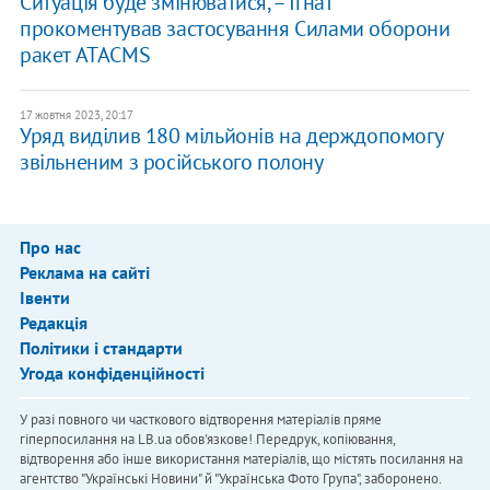
Ситуація буде змінюватися, – Ігнат
прокоментував застосування Силами оборони
ракет ATACMS
17 жовтня 2023, 20:17
Уряд виділив 180 мільйонів на держдопомогу
звільненим з російського полону
Про нас
Реклама на сайті
Івенти
Редакція
Політики і стандарти
Угода конфіденційності
У разі повного чи часткового відтворення матеріалів пряме
гіперпосилання на LB.ua обов'язкове! Передрук, копіювання,
відтворення або інше використання матеріалів, що містять посилання на
агентство "Українськi Новини" й "Українська Фото Група", заборонено.