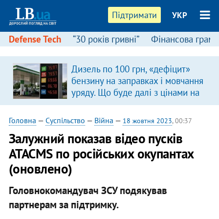
Підтримати
УКР
Defense Tech
“30 років гривні”
Фінансова грамо
Дизель по 100 грн, «дефіцит»
бензину на заправках і мовчання
уряду. Що буде далі з цінами на
пальне?
Головна
—
Суспільство
—
Війна
—
18 жовтня 2023
, 00:37
Залужний показав відео пусків
ATACMS по російських окупантах
(оновлено)
Головнокомандувач ЗСУ подякував
партнерам за підтримку.