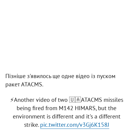
Пізніше з'явилось ще одне відео із пуском
ракет ATACMS.
⚡️Another video of two 🇺🇦ATACMS missiles
being fired from M142 HIMARS, but the
environment is different and it's a different
strike.
pic.twitter.com/v3Gj6K158J