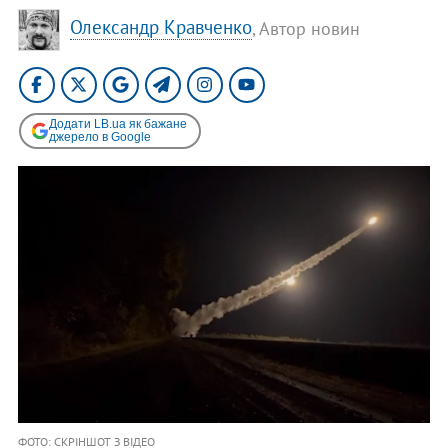
Олександр Кравченко
, Автор новин
Додати LB.ua як бажане
джерело в Google
ФОТО: СКРІНШОТ З ВІДЕО