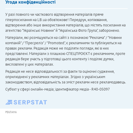
Угода конфіденційності
У разі повного чи часткового відтворення матеріалів пряме
гіперпосилання на LB.ua обов'язкове! Передрук, копіювання,
відтворення або інше використання матеріалів, що містять посилання на
агентство "Українськi Новини" й "Українська Фото Група", заборонено.
Матеріали, які розміщуються на сайті з позначкою "Реклама" / "Новини
компаній" / "Пресреліз" / "Promoted", є рекламними та публікуються на
правах реклами. Редакція може не поділяти погляди, які в них
представлені. Матеріали з плашкою СПЕЦПРОЄКТ є рекламними, проте
редакція бере участь у підготовці цього контенту і поділяє думки,
висловлені у цих матеріалах.
Редакція не несе відповідальності за факти та оціночні судження,
оприлюднені у рекламних матеріалах. Згідно з українським
законодавством, відповідальність за зміст реклами несе рекламодавець.
Cуб'єкт у сфері онлайн-медіа; ідентифікатор медіа - R40-05097
РЕКЛАМА