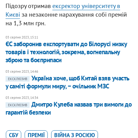
Підозру отримав
ексректор університету в
Києві
за незаконне нарахування собі премій
на 1,3 млн грн.
03 серпня 2023, 15:11
​ЄС заборонив експортувати до Білорусі низку
товарів і технологій, зокрема, вогнепальну
зброю та боєприпаси
03 серпня 2023, 14:46
Україна хоче, щоб Китай взяв участь
ЕКСКЛЮЗИВ
у саміті формули миру, − очільник МЗС
03 серпня 2023, 14:34
Дмитро Кулеба назвав три вимоги до
ЕКСКЛЮЗИВ
гарантій безпеки
СБУ
ПРЕМІЇ
ВІЙНА З РОСІЄЮ