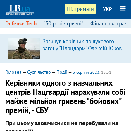
Підтримати
УКР
Defense Tech
“30 років гривні”
Фінансова грамо
Загинув керівник пошукового
загону "Плацдарм" Олексій Юков
Головна
—
Суспільство
—
Події
—
3 серпня 2023
, 15:31
Керівники одного з навчальних
центрів Нацгвардії нарахували собі
майже мільйон гривень "бойових"
премій, - СБУ
При цьому зловмисники не перебували на