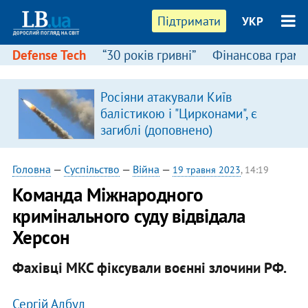
Підтримати
УКР
Defense Tech
“30 років гривні”
Фінансова грамо
Росіяни атакували Київ
в
балістикою і "Цирконами", є
загиблі (доповнено)
Головна
—
Суспільство
—
Війна
—
19 травня 2023
, 14:19
Команда Міжнародного
кримінального суду відвідала
Херсон
Фахівці МКС фіксували воєнні злочини РФ.
Сергій Албул