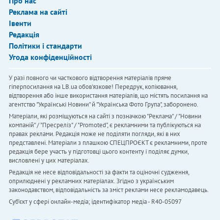
Про нас
Реклама на сайті
Івенти
Редакція
Політики і стандарти
Угода конфіденційності
У разі повного чи часткового відтворення матеріалів пряме
гіперпосилання на LB.ua обов'язкове! Передрук, копіювання,
відтворення або інше використання матеріалів, що містять посилання на
агентство "Українськi Новини" й "Українська Фото Група", заборонено.
Матеріали, які розміщуються на сайті з позначкою "Реклама" / "Новини
компаній" / "Пресреліз" / "Promoted", є рекламними та публікуються на
правах реклами. Редакція може не поділяти погляди, які в них
представлені. Матеріали з плашкою СПЕЦПРОЄКТ є рекламними, проте
редакція бере участь у підготовці цього контенту і поділяє думки,
висловлені у цих матеріалах.
Редакція не несе відповідальності за факти та оціночні судження,
оприлюднені у рекламних матеріалах. Згідно з українським
законодавством, відповідальність за зміст реклами несе рекламодавець.
Cуб'єкт у сфері онлайн-медіа; ідентифікатор медіа - R40-05097