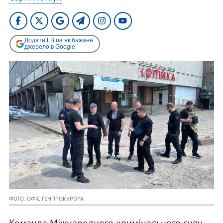
Додати LB.ua як бажане
джерело в Google
ФОТО: ОФІС ГЕНПРОКУРОРА