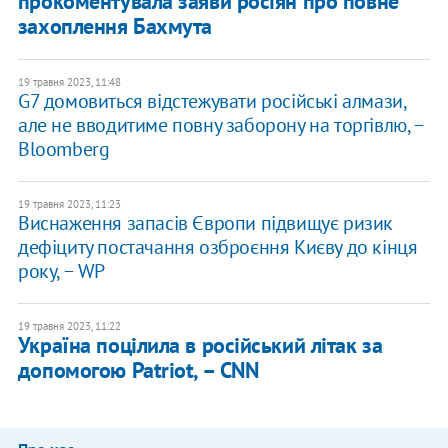
прокоментувала заяви росіян про повне
захоплення Бахмута
19 травня 2023, 11:48
G7 домовиться відстежувати російські алмази,
але не вводитиме повну заборону на торгівлю, −
Bloomberg
19 травня 2023, 11:23
Виснаження запаcів Європи підвищує ризик
дефіциту постачання озброєння Києву до кінця
року, − WP
19 травня 2023, 11:22
Україна поцілила в російський літак за
допомогою Patriot, – CNN