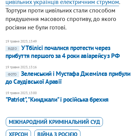
цивільних українців електричним струмом
.
Тортури проти цивільних стали способом
придушення масового спротиву, до якого
росіяни не були готові.
19 травня 2023, 13:49
У Тбілісі почалися протести через
ВІДЕО
прибуття першого за 4 роки авіарейсу з РФ
19 травня 2023, 13:16
Зеленський і Мустафа Джемілєв прибули
ФОТО
до Саудівської Аравії
19 травня 2023, 13:00
"Patriot", "Кинджали" і російська брехня
МІЖНАРОДНИЙ КРИМІНАЛЬНИЙ СУД
ХЕРСОН
ВІЙНА З РОСІЄЮ