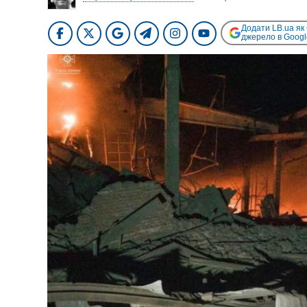
Додати LB.ua як
джерело в Googl