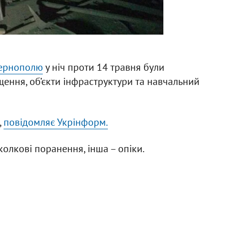
Тернополю
у ніч проти 14 травня були
ення, об’єкти інфраструктури та навчальний
,
повідомляє Укрінформ.
олкові поранення, інша – опіки.