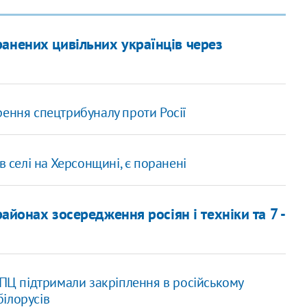
анених цивільних українців через
рення спецтрибуналу проти Росії
в селі на Херсонщині, є поранені
районах зосередження росіян і техніки та 7 -
УПЦ підтримали закріплення в російському
білорусів