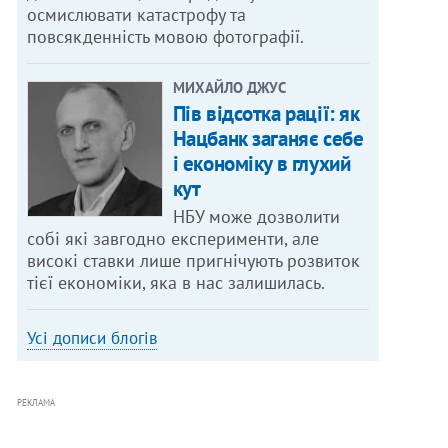
осмислювати катастрофу та
повсякденність мовою фотографії.
МИХАЙЛО ДЖУС
Пів відсотка рації: як
Нацбанк заганяє себе
і економіку в глухий
кут
НБУ може дозволити
собі які завгодно експерименти, але
високі ставки лише пригнічують розвиток
тієї економіки, яка в нас залишилась.
Усі дописи блогів
РЕКЛАМА