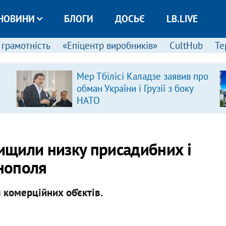
НОВИНИ
БЛОГИ
ДОСЬЄ
LB.LIVE
 грамотність
«Епіцентр виробників»
CultHub
Те
Мер Тбілісі Каладзе заявив про
обман України і Грузії з боку
НАТО
нищили низку присадибних і
рнополя
комерційних об’єктів.