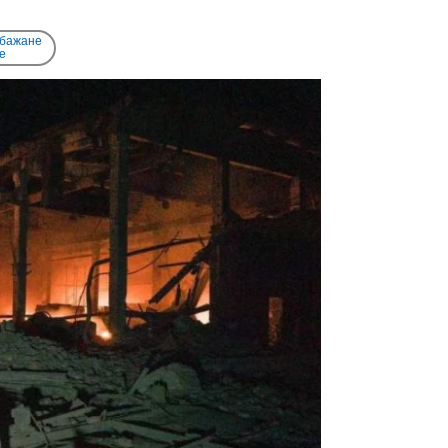
 бажане
e