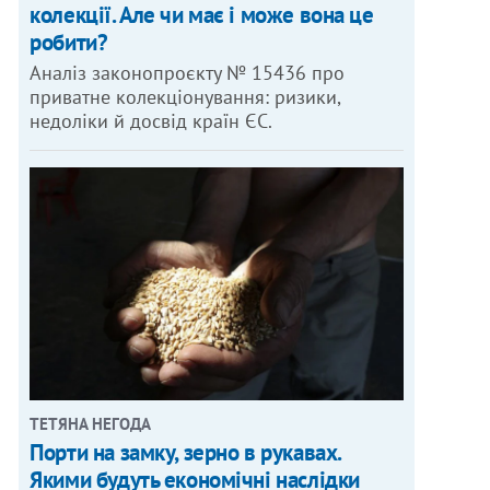
колекції. Але чи має і може вона це
робити?
Аналіз законопроєкту № 15436 про
приватне колекціонування: ризики,
недоліки й досвід країн ЄС.
ТЕТЯНА НЕГОДА
Порти на замку, зерно в рукавах.
Якими будуть економічні наслідки