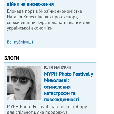
війни на виснаження
Блокада портів України: економістка
Наталія Колесніченко про експорт,
споживчі ціни, курс долара та шанси для
української економіки.
Всі публікації
БЛОГИ
ЮЛІЯ МАНУКЯН
MYPH Photo Festival у
Миколаєві:
осмислення
катастрофи та
повсякденності
MYPH Photo Festival став точкою збору
для спільноти, яка продовжує