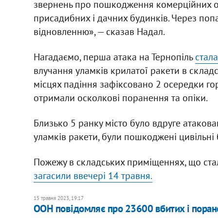
звернень про пошкодження комерційних об’
присадибних і дачних будинків. Через попа
відновленню», — сказав Надал.
Нагадаємо, перша атака на Тернопіль
стала
влучання уламків крилатої ракети в склад
місцях падіння зафіксовано 2 осередки гор
отримали осколкові поранення та опіки.
Близько 5 ранку місто було вдруге атакова
уламків ракети, були пошкоджені цивільні б
Пожежу в складських приміщеннях, що стал
загасили ввечері 14 травня.
15 травня 2023, 19:17
ООН повідомляє про 23600 вбитих і поране