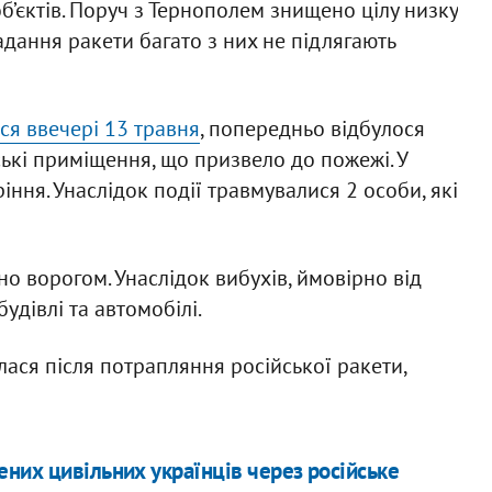
єктів. Поруч з Тернополем знищено цілу низку
дання ракети багато з них не підлягають
ся ввечері 13 травня
, попередньо відбулося
ські приміщення, що призвело до пожежі. У
іння. Унаслідок події травмувалися 2 особи, які
но ворогом. Унаслідок вибухів, ймовірно від
удівлі та автомобілі.
ася після потрапляння російської ракети,
них цивільних українців через російське