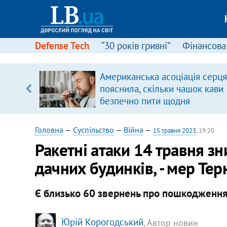
Defense Tech
“30 років гривні”
Фінансова
Американська асоціація серця
пояснила, скільки чашок кави
безпечно пити щодня
Головна
—
Суспільство
—
Війна
—
15 травня 2023
, 19:20
Ракетні атаки 14 травня з
дачних будинків, - мер Те
Є близько 60 звернень про пошкодження 
Юрій Корогодський
, Автор новин