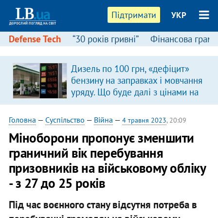
Підтримати
УКР
Defense Tech
“30 років гривні”
Фінансова грамо
:
Дизель по 100 грн, «дефіцит»
бензину на заправках і мовчання
уряду. Що буде далі з цінами на
пальне?
Головна
—
Суспільство
—
Війна
—
4 травня 2023
, 20:09
Міноборони пропонує зменшити
граничний вік перебування
призовників на військовому обліку
- з 27 до 25 років
Під час воєнного стану відсутня потреба в