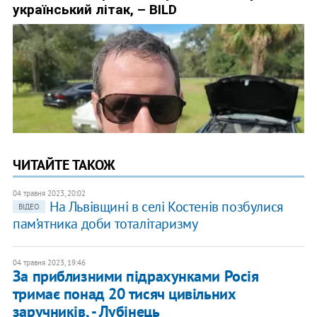
ЧИТАЙТЕ ТАКОЖ
04 травня 2023, 20:02
На Львівщині в селі Костенів позбулися
ВІДЕО
пам’ятника доби тоталітаризму
04 травня 2023, 19:46
За приблизними підрахунками Росія
тримає понад 20 тисяч цивільних
заручників, - Лубінець