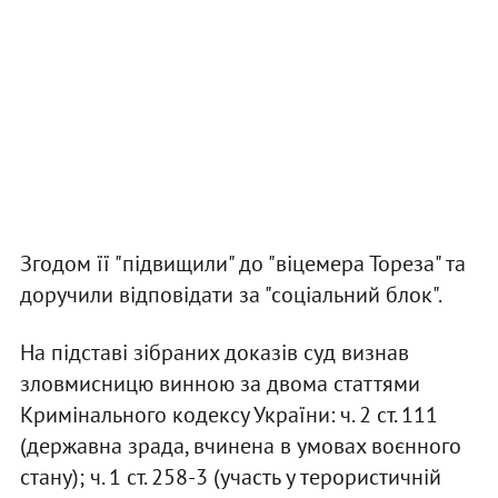
Згодом її "підвищили" до "віцемера Тореза" та
доручили відповідати за "соціальний блок".
На підставі зібраних доказів суд визнав
зловмисницю винною за двома статтями
Кримінального кодексу України: ч. 2 ст. 111
(державна зрада, вчинена в умовах воєнного
стану); ч. 1 ст. 258-3 (участь у терористичній