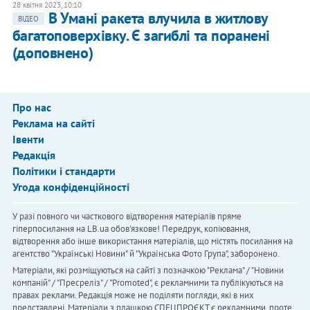
28 квітня 2023, 10:10
В Умані ракета влучила в житлову
ВІДЕО
багатоповерхівку. Є загиблі та поранені
(доповнено)
Про нас
Реклама на сайті
Івенти
Редакція
Політики і стандарти
Угода конфіденційності
У разі повного чи часткового відтворення матеріалів пряме
гіперпосилання на LB.ua обов'язкове! Передрук, копіювання,
відтворення або інше використання матеріалів, що містять посилання на
агентство "Українськi Новини" й "Українська Фото Група", заборонено.
Матеріали, які розміщуються на сайті з позначкою "Реклама" / "Новини
компаній" / "Пресреліз" / "Promoted", є рекламними та публікуються на
правах реклами. Редакція може не поділяти погляди, які в них
представлені. Матеріали з плашкою СПЕЦПРОЄКТ є рекламними, проте