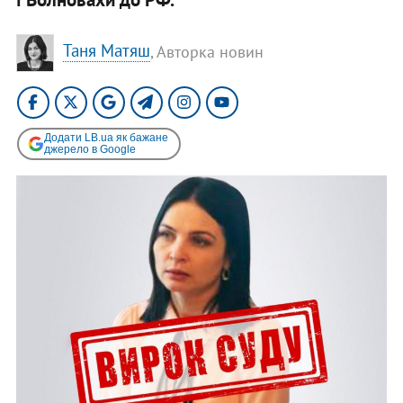
Таня Матяш
, Авторка новин
Додати LB.ua як бажане
джерело в Google