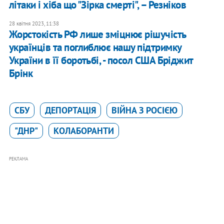
літаки і хіба що "Зірка смерті", – Резніков
28 квітня 2023, 11:38
Жорстокість РФ лише зміцнює рішучість
українців та поглиблює нашу підтримку
України в її боротьбі, - посол США Бріджит
Брінк
СБУ
ДЕПОРТАЦІЯ
ВІЙНА З РОСІЄЮ
"ДНР"
КОЛАБОРАНТИ
РЕКЛАМА