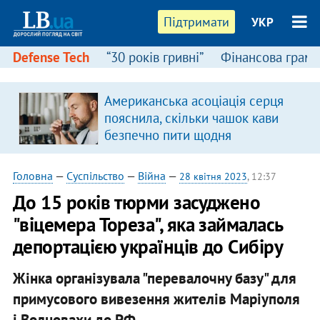
Підтримати
УКР
Defense Tech
“30 років гривні”
Фінансова грамо
Американська асоціація серця
в
пояснила, скільки чашок кави
безпечно пити щодня
Головна
—
Суспільство
—
Війна
—
28 квітня 2023
, 12:37
До 15 років тюрми засуджено
"віцемера Тореза", яка займалась
депортацією українців до Сибіру
Жінка організувала "перевалочну базу" для
примусового вивезення жителів Маріуполя
і Волновахи до РФ.