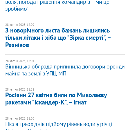
воля, погода і рішення командирів – ми це
зробимо"
28 квітня 2023, 12:09
З новорічного листа бажань лишились
тільки літаки і хіба що "Зірка смерті", –
Резніков
28 квітня 2023, 12:01
Вінницька облрада припинила договори оренди
майна та землі з УПЦ МП
28 квітня 2023, 11:32
Росіяни 27 квітня били по Миколаєву
ракетами "Іскандер-К", – Ігнат
28 квітня 2023, 11:20
Після трьох днів підйому рівень води у річці