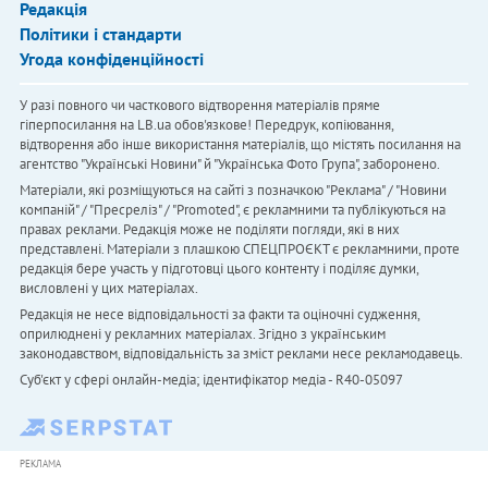
Редакція
Політики і стандарти
Угода конфіденційності
У разі повного чи часткового відтворення матеріалів пряме
гіперпосилання на LB.ua обов'язкове! Передрук, копіювання,
відтворення або інше використання матеріалів, що містять посилання на
агентство "Українськi Новини" й "Українська Фото Група", заборонено.
Матеріали, які розміщуються на сайті з позначкою "Реклама" / "Новини
компаній" / "Пресреліз" / "Promoted", є рекламними та публікуються на
правах реклами. Редакція може не поділяти погляди, які в них
представлені. Матеріали з плашкою СПЕЦПРОЄКТ є рекламними, проте
редакція бере участь у підготовці цього контенту і поділяє думки,
висловлені у цих матеріалах.
Редакція не несе відповідальності за факти та оціночні судження,
оприлюднені у рекламних матеріалах. Згідно з українським
законодавством, відповідальність за зміст реклами несе рекламодавець.
Cуб'єкт у сфері онлайн-медіа; ідентифікатор медіа - R40-05097
РЕКЛАМА