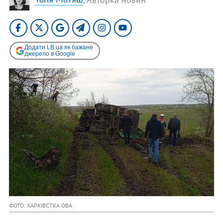
Додати LB.ua як бажане
джерело в Google
ФОТО: ХАРКІВСТКА ОВА