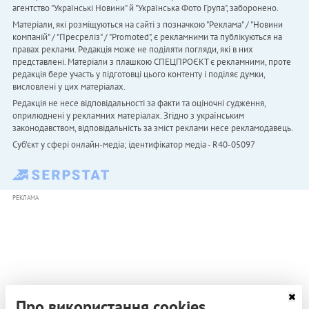
агентство "Українськi Новини" й "Українська Фото Група", заборонено.
Матеріали, які розміщуються на сайті з позначкою "Реклама" / "Новини
компаній" / "Пресреліз" / "Promoted", є рекламними та публікуються на
правах реклами. Редакція може не поділяти погляди, які в них
представлені. Матеріали з плашкою СПЕЦПРОЄКТ є рекламними, проте
редакція бере участь у підготовці цього контенту і поділяє думки,
висловлені у цих матеріалах.
Редакція не несе відповідальності за факти та оціночні судження,
оприлюднені у рекламних матеріалах. Згідно з українським
законодавством, відповідальність за зміст реклами несе рекламодавець.
Cуб'єкт у сфері онлайн-медіа; ідентифікатор медіа - R40-05097
РЕКЛАМА
Про використання cookies