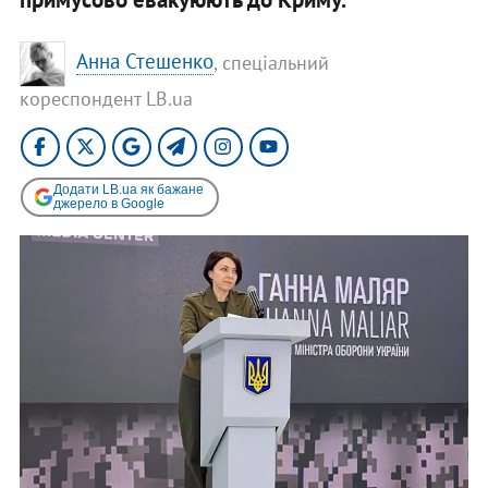
Анна Стешенко
, спеціальний
кореспондент LB.ua
Додати LB.ua як бажане
джерело в Google