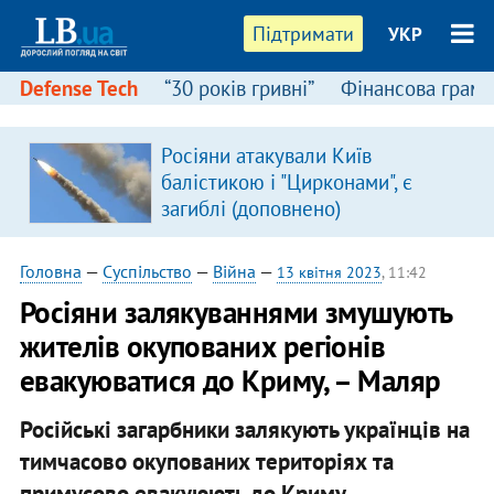
Підтримати
УКР
Defense Tech
“30 років гривні”
Фінансова грамо
Росіяни атакували Київ
балістикою і "Цирконами", є
загиблі (доповнено)
Головна
—
Суспільство
—
Війна
—
13 квітня 2023
, 11:42
​Росіяни залякуваннями змушують
жителів окупованих регіонів
евакуюватися до Криму, – Маляр
Російські загарбники залякують українців на
тимчасово окупованих територіях та
примусово евакуюють до Криму.