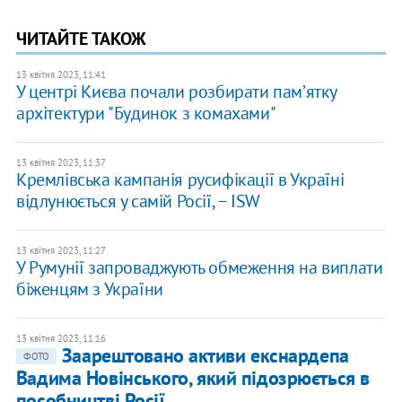
ЧИТАЙТЕ ТАКОЖ
13 квітня 2023, 11:41
У центрі Києва почали розбирати памʼятку
архітектури "Будинок з комахами"
13 квітня 2023, 11:37
Кремлівська кампанія русифікації в Україні
відлунюється у самій Росії, − ISW
13 квітня 2023, 11:27
У Румунії запроваджують обмеження на виплати
біженцям з України
13 квітня 2023, 11:16
Заарештовано активи екснардепа
ФОТО
Вадима Новінського, який підозрюється в
пособництві Росії