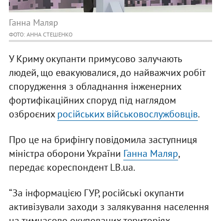
Ганна Маляр
ФОТО: АННА СТЕШЕНКО
У Криму окупанти примусово залучають
людей, що евакуювалися, до найважчих робіт
спорудження з обладнання інженерних
фортифікаційних споруд під наглядом
озброєних
російських військовослужбовців
.
Про це на брифінгу повідомила заступниця
міністра оборони України
Ганна Маляр
,
передає кореспондент LB.ua.
“За інформацією ГУР, російські окупанти
активізували заходи з залякування населення
на тимчасово окупованих територіях.