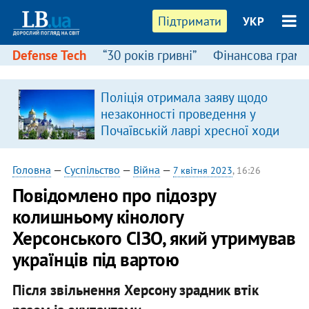
Підтримати
УКР
Defense Tech
“30 років гривні”
Фінансова грамо
Поліція отримала заяву щодо
в
незаконності проведення у
Почаївській лаврі хресної ходи
Головна
—
Суспільство
—
Війна
—
7 квітня 2023
, 16:26
Повідомлено про підозру
колишньому кінологу
Херсонського СІЗО, який утримував
українців під вартою
Після звільнення Херсону зрадник втік