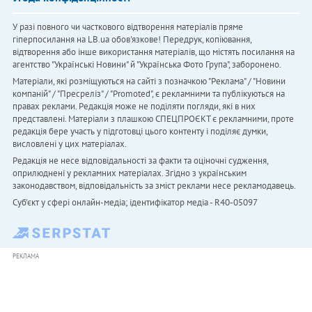
У разі повного чи часткового відтворення матеріалів пряме
гіперпосилання на LB.ua обов'язкове! Передрук, копіювання,
відтворення або інше використання матеріалів, що містять посилання на
агентство "Українськi Новини" й "Українська Фото Група", заборонено.
Матеріали, які розміщуються на сайті з позначкою "Реклама" / "Новини
компаній" / "Пресреліз" / "Promoted", є рекламними та публікуються на
правах реклами. Редакція може не поділяти погляди, які в них
представлені. Матеріали з плашкою СПЕЦПРОЄКТ є рекламними, проте
редакція бере участь у підготовці цього контенту і поділяє думки,
висловлені у цих матеріалах.
Редакція не несе відповідальності за факти та оціночні судження,
оприлюднені у рекламних матеріалах. Згідно з українським
законодавством, відповідальність за зміст реклами несе рекламодавець.
Cуб'єкт у сфері онлайн-медіа; ідентифікатор медіа - R40-05097
РЕКЛАМА