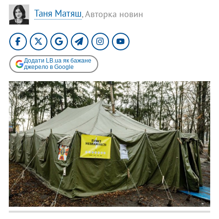
Таня Матяш
, Авторка новин
Додати LB.ua як бажане
джерело в Google