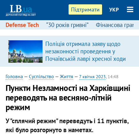
Підтримати
УКР
Defense Tech
“30 років гривні”
Фінансова грамо
Поліція отримала заяву щодо
незаконності проведення у
Почаївській лаврі хресної ходи
Головна
—
Суспільство
—
Життя
—
7 квітня 2023
, 14:48
Пункти Незламності на Харківщині
переводять на весняно-літній
режим
У "сплячий режим" переведуть і 11 пунктів,
які було розгорнуто в наметах.