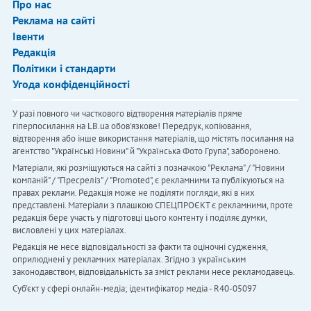
Про нас
Реклама на сайті
Івенти
Редакція
Політики і стандарти
Угода конфіденційності
У разі повного чи часткового відтворення матеріалів пряме
гіперпосилання на LB.ua обов'язкове! Передрук, копіювання,
відтворення або інше використання матеріалів, що містять посилання на
агентство "Українськi Новини" й "Українська Фото Група", заборонено.
Матеріали, які розміщуються на сайті з позначкою "Реклама" / "Новини
компаній" / "Пресреліз" / "Promoted", є рекламними та публікуються на
правах реклами. Редакція може не поділяти погляди, які в них
представлені. Матеріали з плашкою СПЕЦПРОЄКТ є рекламними, проте
редакція бере участь у підготовці цього контенту і поділяє думки,
висловлені у цих матеріалах.
Редакція не несе відповідальності за факти та оціночні судження,
оприлюднені у рекламних матеріалах. Згідно з українським
законодавством, відповідальність за зміст реклами несе рекламодавець.
Cуб'єкт у сфері онлайн-медіа; ідентифікатор медіа - R40-05097