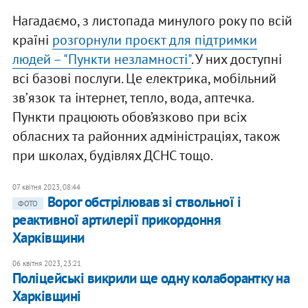
Нагадаємо, з листопада минулого року по всій
країні
розгорнули проєкт для підтримки
людей – "Пункти незламності"
. У них доступні
всі базові послуги. Це електрика, мобільний
звʼязок та інтернет, тепло, вода, аптечка.
Пункти працюють обов’язково при всіх
обласних та районних адміністраціях, також
при школах, будівлях ДСНС тощо.
07 квітня 2023, 08:44
Ворог обстрілював зі ствольної і
ФОТО
реактивної артилерії прикордоння
Харківщини
06 квітня 2023, 23:21
Поліцейські викрили ще одну колаборантку на
Харківщині