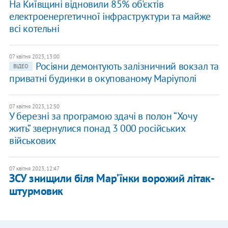
На Київщині відновили 85% об'єктів
електроенергетичної інфраструктури та майже
всі котельні​
07 квітня 2023, 13:00
​Росіяни демонтують залізничний вокзал та
ВІДЕО
приватні будинки в окупованому Маріуполі
07 квітня 2023, 12:50
У березні за програмою здачі в полон “Хочу
жить” звернулися понад 3 000 російських
військових
07 квітня 2023, 12:47
ЗСУ знищили біля Марʼїнки ворожий літак-
штурмовик