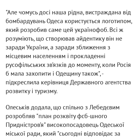
"Але чомусь досі наша рідна, вистраждана від
бомбардувань Одеса користується логотипом,
який розробив саме цей українофоб. Всі ж
розуміють, що створював айдентику він не
заради України, а заради зближення з
місцевим населенням і прокладенні
русофільських зв’язків до моменту, коли Росія
б мала захопити і Одещину також", -
підкреслила керівниця Державного агентства
розвитку і туризму.
Олеськів додала, що спільно з Лебедєвим
розробляв "план розквіту фсб-шного
Придністров’я" високопосадовець Одеської
міської ради, який "сьогодні відповідає за