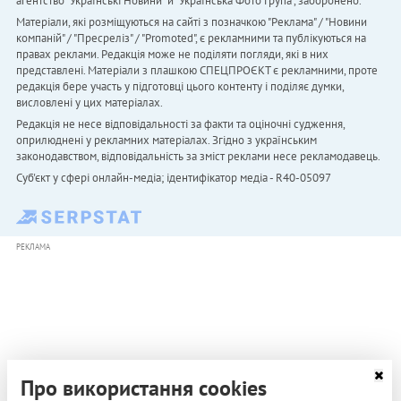
агентство "Українськi Новини" й "Українська Фото Група", заборонено.
Матеріали, які розміщуються на сайті з позначкою "Реклама" / "Новини
компаній" / "Пресреліз" / "Promoted", є рекламними та публікуються на
правах реклами. Редакція може не поділяти погляди, які в них
представлені. Матеріали з плашкою СПЕЦПРОЄКТ є рекламними, проте
редакція бере участь у підготовці цього контенту і поділяє думки,
висловлені у цих матеріалах.
Редакція не несе відповідальності за факти та оціночні судження,
оприлюднені у рекламних матеріалах. Згідно з українським
законодавством, відповідальність за зміст реклами несе рекламодавець.
Cуб'єкт у сфері онлайн-медіа; ідентифікатор медіа - R40-05097
РЕКЛАМА
Про використання cookies