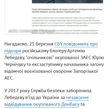
ФОТО: СКРИНШОТ СТОРІНКИ
Нагадаємо, 21 березня
СБУ повідомила про
підозри
російському блогеру Артемію
Лебедєву, "очільникові" окупованої ЗАЕС Юрію
Чернічуку та ексзаступнику начальника загону
відомчої воєнізованої охорони Запорізької
АЕС.
У 2017 року Служба безпеки заборонила
Лебедєву в’їзд до України за
незаконне
відвідування окупованого Донбасу
та