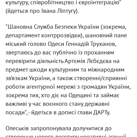
культуру, співробітництво і євроінтеграцію"
(йдеться про Івана Ліптугу).
"Шановна Служба Безпеки України (зокрема,
департамент контррозвідки), шановний пане
міський голово Одеси Геннадій Труханов,
звертаюсь до вас публічно із проханням
перевірити діяльність Артємія Лєбєдєва на
предмет шкоди культурним та міжнародним
зв’язкам України, а також створенні/сприянні
роботи агентурної мережі з громадян України,
зокрема тих, хто діє на Одещині та займає
важливі у час воєнного стану державні
посади", - йдеться в дописі глави ДАРТу.
Олеськів запропонувала долучитися до
створення нового логотипу креативні агенції