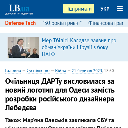
Підтримати
УКР
Defense Tech
“30 років гривні”
Фінансова грамо
Мер Тбілісі Каладзе заявив про
обман України і Грузії з боку
НАТО
Головна
—
Суспільство
—
Війна
—
21 березня 2023
, 18:30
Очільниця ДАРТу висловилася за
новий логотип для Одеси замість
розробки російського дизайнера
Лебедєва
Також Мар'яна Олеськів закликала СБУ та