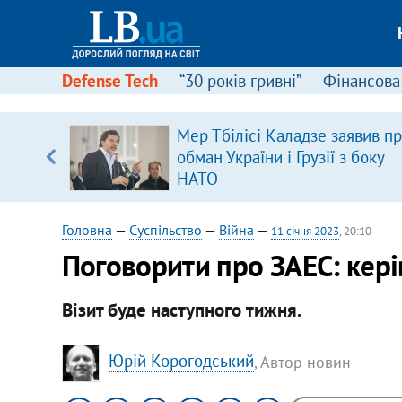
Defense Tech
“30 років гривні”
Фінансова
Мер Тбілісі Каладзе заявив п
обман України і Грузії з боку
вщині
НАТО
і –
ах
Головна
—
Суспільство
—
Війна
—
11 січня 2023
, 20:10
Поговорити про ЗАЕС: кері
Візит буде наступного тижня.
Юрій Корогодський
, Автор новин