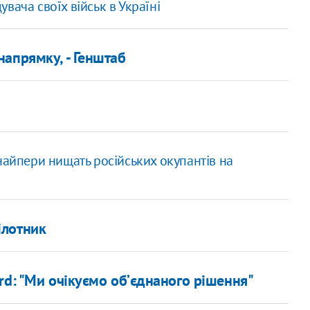
вача своїх військ в Україні
апрямку, - Генштаб
снайпери нищать російських окупантів на
ілотник
rd: "Ми очікуємо обʼєднаного рішення"