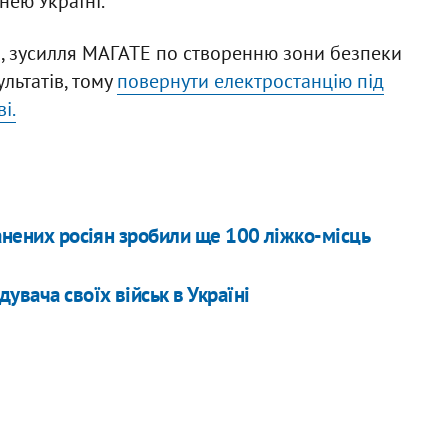
нею Україні.
а, зусилля МАГАТЕ по створенню зони безпеки
льтатів, тому
повернути електростанцію під
і.
ранених росіян зробили ще 100 ліжко-місць
увача своїх військ в Україні