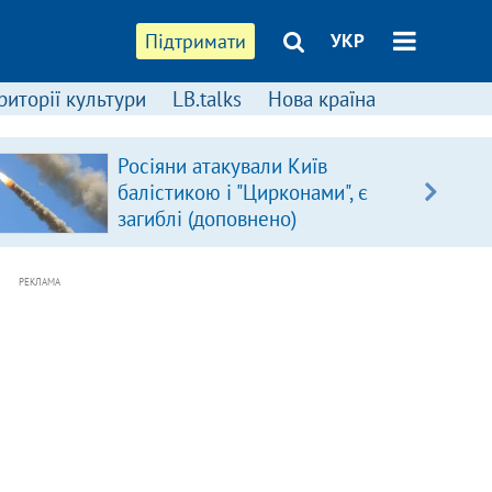
Підтримати
УКР
риторії культури
LB.talks
Нова країна
Росіяни атакували Київ
балістикою і "Цирконами", є
загиблі (доповнено)
РЕКЛАМА