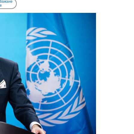
 бажане
e