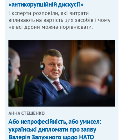
«антикорупційній дискусії»
Експерти розповіли, які витрати
впливають на вартість цих засобів і чому
не всі дрони можна порівнювати.
АННА СТЕШЕНКО
Або непрофесійність, або умисел:
українські дипломати про заяву
Валерія Залужного щодо НАТО