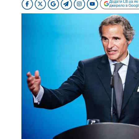
Додати LB.ua як
джерело в Googl