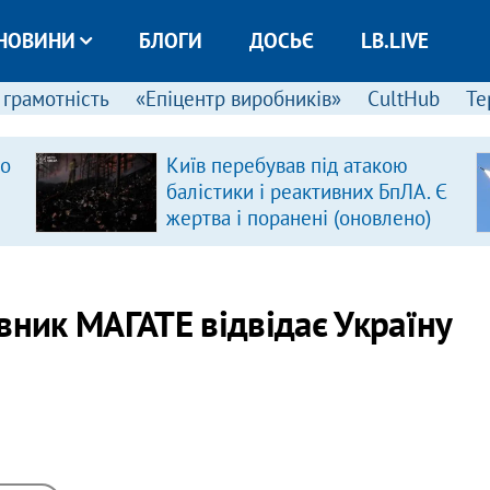
НОВИНИ
БЛОГИ
ДОСЬЄ
LB.LIVE
 грамотність
«Епіцентр виробників»
CultHub
Те
ро
Київ перебував під атакою
балістики і реактивних БпЛА. Є
жертва і поранені (оновлено)
вник МАГАТЕ відвідає Україну