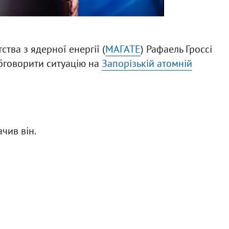
тва з ядерної енергії (
МАГАТЕ
) Рафаель Гроссі
обговорити ситуацію на
Запорізькій атомній
ачив він.