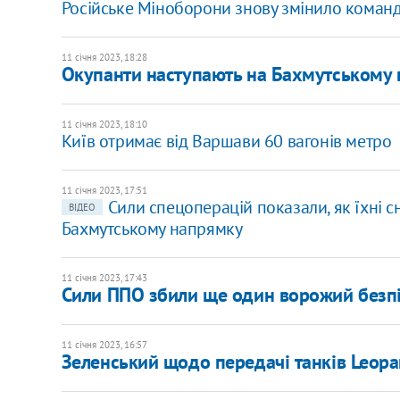
Російське Міноборони знову змінило команду
11 січня 2023, 18:28
Окупанти наступають на Бахмутському н
11 січня 2023, 18:10
Київ отримає від Варшави 60 вагонів метро
11 січня 2023, 17:51
Сили спецоперацій показали, як їхні 
ВІДЕО
Бахмутському напрямку
11 січня 2023, 17:43
Сили ППО збили ще один ворожий безп
11 січня 2023, 16:57
Зеленський щодо передачі танків Leopa