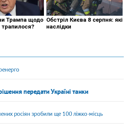
кренерго
рішення передати Україні танки
нених росіян зробили ще 100 ліжко-місць