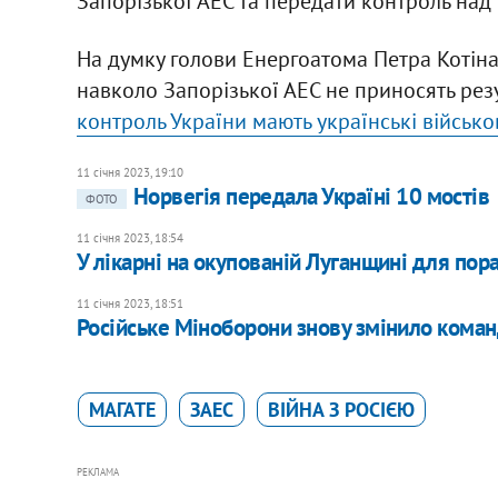
Запорізької АЕС та передати контроль над 
На думку голови Енергоатома Петра Котін
навколо Запорізької АЕС не приносять резу
контроль України мають українські військов
11 січня 2023, 19:10
Норвегія передала Україні 10 мостів
ФОТО
11 січня 2023, 18:54
У лікарні на окупованій Луганщині для по
11 січня 2023, 18:51
Російське Міноборони знову змінило команд
МАГАТЕ
ЗАЕС
ВІЙНА З РОСІЄЮ
РЕКЛАМА