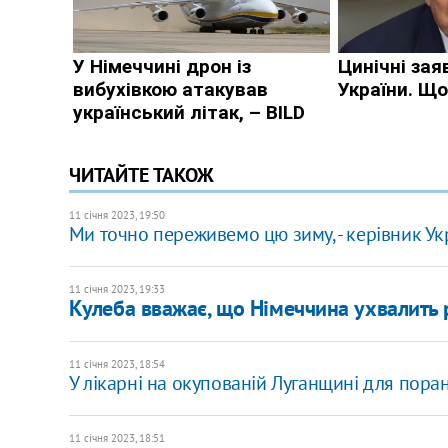
ЧИТАЙТЕ ТАКОЖ
11 січня 2023, 19:50
Ми точно переживемо цю зиму, - керівник У
11 січня 2023, 19:33
Кулеба вважає, що Німеччина ухвалить 
11 січня 2023, 18:54
У лікарні на окупованій Луганщині для пора
11 січня 2023, 18:51