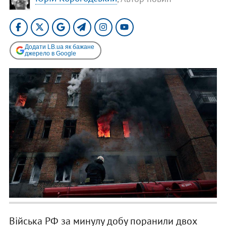
Додати LB.ua як бажане
джерело в Google
Війська РФ за минулу добу поранили двох