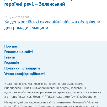
героїчні речі, – Зеленський
10 грудня 2022, 22:02
За день російські окупаційні війська обстріляли
дві громади Сумщини
Про нас
Реклама на сайті
Івенти
Редакція
Політики і стандарти
Угода конфіденційності
У разі повного чи часткового відтворення матеріалів пряме
гіперпосилання на LB.ua обов'язкове! Передрук, копіювання,
відтворення або інше використання матеріалів, що містять посилання на
агентство "Українськi Новини" й "Українська Фото Група", заборонено.
Матеріали, які розміщуються на сайті з позначкою "Реклама" / "Новини
компаній" / "Пресреліз" / "Promoted", є рекламними та публікуються на