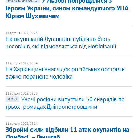
У Львові попрощалися з
ЕКСКЛЮЗИВ, ФОТО
Героєм України, сином командуючого УПА
Юрієм Шухевичем
11 грудня 2022, 09:23
На окупованій Луганщині публічно б’ють
чоловіків, які відмовляється від мобілізації
11 грудня 2022, 08:54
На Харківщині внаслідок російських обстрілів
важко поранено чоловіка
11 грудня 2022, 08:35
​Уночі росіяни випустили 50 снарядів по
ФОТО
трьох громадах Дніпропетровщини
11 грудня 2022, 08:14
​Збройні сили відбили 11 атак окупантів на
Донбасі, – Генштаб