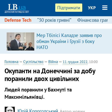
Підтримати
УКР
Defense Tech
“30 років гривні”
Фінансова грамо
Мер Тбілісі Каладзе заявив про
обман України і Грузії з боку
НАТО
Головна
—
Суспільство
—
Війна
—
11 грудня 2022
, 10:00
Окупанти на Донеччині за добу
поранили двох цивільних
Людей поранили у Бахмуті та
Максимільянівці.
Юрій Корогодський
, Автор новин