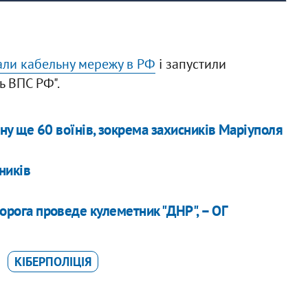
мали кабельну мережу в РФ
і запустили
ь ВПС РФ".
ону ще 60 воїнів, зокрема захисників Маріуполя
ників
ворога проведе кулеметник "ДНР", – ОГ
КІБЕРПОЛІЦІЯ