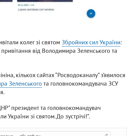
ивітали колег зі святом
Збройних сил України
:
о привітання від Володимира Зеленського та
ініна, кількох сайтах “Росводоканалу” з’явилося
ра Зеленського
та головнокомандувача ЗСУ
я.
 "ДНР" президент та головнокомандувач
и України зі святом. До зустрічі!”.