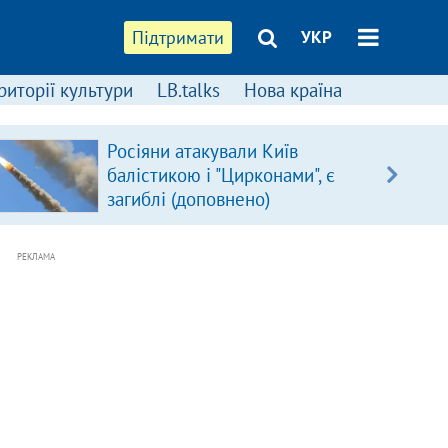
Підтримати
УКР
риторії культури
LB.talks
Нова країна
Росіяни атакували Київ
балістикою і "Цирконами", є
загиблі (доповнено)
РЕКЛАМА