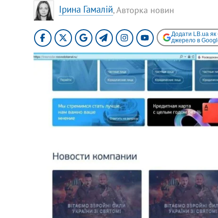
Ірина Гамалій
, Авторка новин
Додати LB.ua як
джерело в Googl