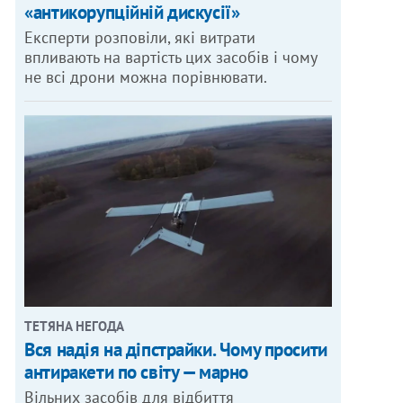
«антикорупційній дискусії»
Експерти розповіли, які витрати
впливають на вартість цих засобів і чому
не всі дрони можна порівнювати.
ТЕТЯНА НЕГОДА
Вся надія на діпстрайки. Чому просити
антиракети по світу — марно
Вільних засобів для відбиття