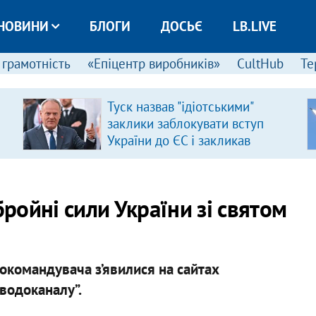
НОВИНИ
БЛОГИ
ДОСЬЄ
LB.LIVE
 грамотність
«Епіцентр виробників»
CultHub
Те
Туск назвав "ідіотськими"
заклики заблокувати вступ
України до ЄС і закликав
припинити антиукраїнську
риторику
бройні сили України зі святом
окомандувача з’явилися на сайтах
сводоканалу”.