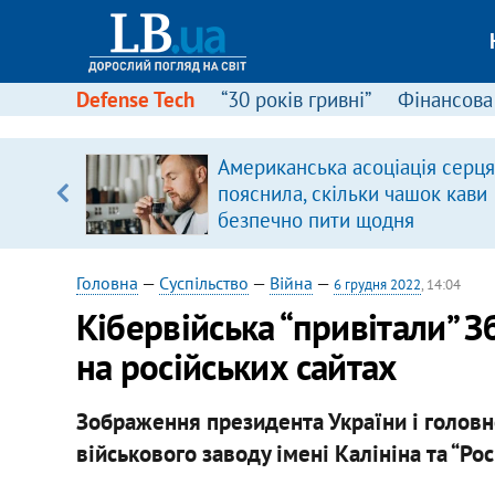
Defense Tech
“30 років гривні”
Фінансова
щодо
Американська асоціація серця
 у
пояснила, скільки чашок кави
ої ходи
безпечно пити щодня
Головна
—
Суспільство
—
Війна
—
6 грудня 2022
, 14:04
​Кібервійська “привітали” З
на російських сайтах
Зображення президента України і головн
військового заводу імені Калініна та “Ро