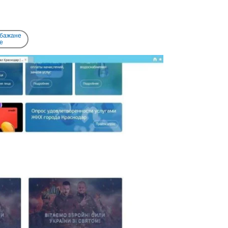
 бажане
e