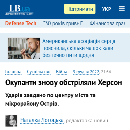
Підтримати
УКР
Defense Tech
“30 років гривні”
Фінансова грамо
Американська асоціація серця
пояснила, скільки чашок кави
безпечно пити щодня
Головна
—
Суспільство
—
Війна
—
3 грудня 2022
, 21:56
Окупанти знову обстріляли Херсон
Ударів завдано по центру міста та
мікрорайону Острів.
Наталка Лотоцька
, редакторка новин