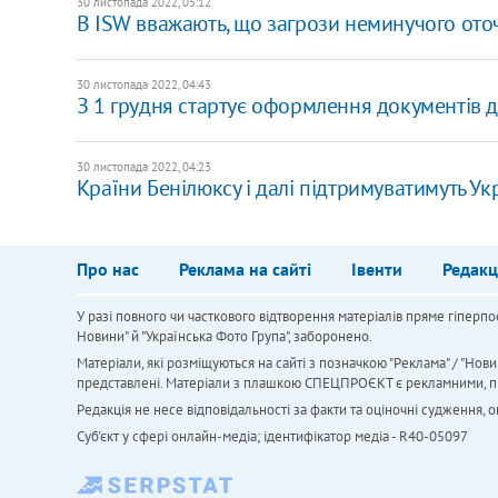
30 листопада 2022, 05:12
В ISW вважають, що загрози неминучого ото
30 листопада 2022, 04:43
З 1 грудня стартує оформлення документів д
30 листопада 2022, 04:23
Країни Бенілюксу і далі підтримуватимуть Ук
Про нас
Реклама на сайті
Івенти
Редакц
У разі повного чи часткового відтворення матеріалів пряме гіперпо
Новини" й "Українська Фото Група", заборонено.
Матеріали, які розміщуються на сайті з позначкою "Реклама" / "Нови
представлені. Матеріали з плашкою СПЕЦПРОЄКТ є рекламними, проте
Редакція не несе відповідальності за факти та оціночні судження,
Cуб'єкт у сфері онлайн-медіа; ідентифікатор медіа - R40-05097