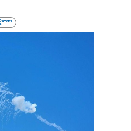
 бажане
e