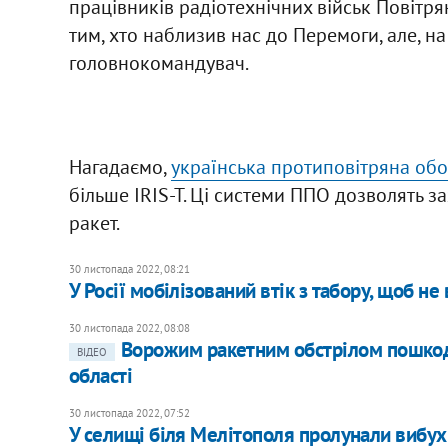
працівників радіотехнічних військ Повітря
тим, хто наблизив нас до Перемоги, але, на 
головнокомандувач.
Нагадаємо,
українська протиповітряна об
більше IRIS-T. Ці системи ППО дозволять з
ракет.
30 листопада 2022, 08:21
У Росії мобілізований втік з табору, щоб н
30 листопада 2022, 08:08
Ворожим ракетним обстрілом пошкод
ВІДЕО
області
30 листопада 2022, 07:52
У селищі біля Мелітополя пролунали вибухи