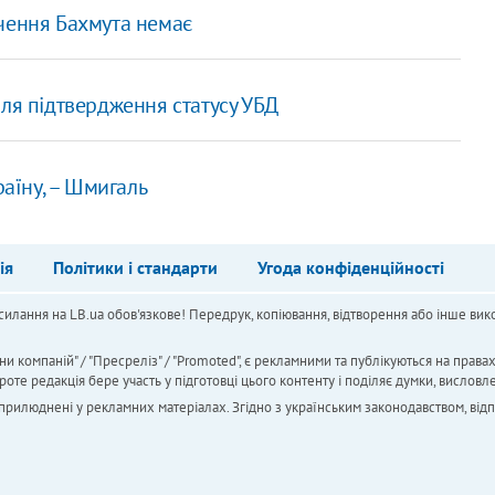
чення Бахмута немає
ля підтвердження статусу УБД
раїну, – Шмигаль
ія
Політики і стандарти
Угода конфіденційності
силання на LB.ua обов'язкове! Передрук, копіювання, відтворення або інше вико
ни компаній" / "Пресреліз" / "Promoted", є рекламними та публікуються на права
 редакція бере участь у підготовці цього контенту і поділяє думки, висловле
 оприлюднені у рекламних матеріалах. Згідно з українським законодавством, від