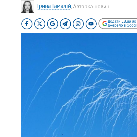
Ірина Гамалій
, Авторка новин
Додати LB.ua як
джерело в Googl