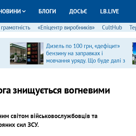
НОВИНИ
БЛОГИ
ДОСЬЄ
LB.LIVE
 грамотність
«Епіцентр виробників»
CultHub
Те
»
Поліція отримала заяву щодо
незаконності проведення у
і з
Почаївській лаврі хресної ходи
ога знищується вогневими
ним світом військовослужбовців та
ряних сил ЗСУ.