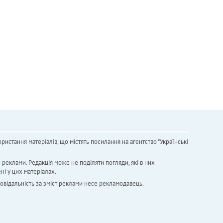
ристання матеріалів, що містять посилання на агентство "Українськi
х реклами. Редакція може не поділяти погляди, які в них
ні у цих матеріалах.
повідальність за зміст реклами несе рекламодавець.