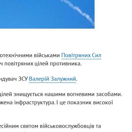
іотехнічними військами
Повітряних Сил
ч повітряних цілей противника.
ндувач ЗСУ
Валерій Залужний
.
 цілей знищується нашими вогневими засобами.
ежена інфраструктура. І це показник високої
фесійним святом військовослужбовців та