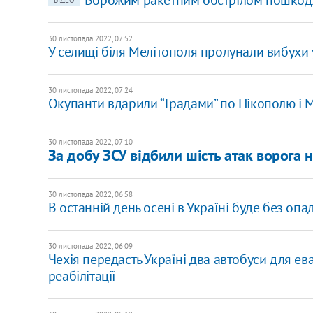
Ворожим ракетним обстрілом пошкодже
ВІДЕО
30 листопада 2022, 07:52
У селищі біля Мелітополя пролунали вибухи у
30 листопада 2022, 07:24
Окупанти вдарили “Градами” по Нікополю і
30 листопада 2022, 07:10
​За добу ЗСУ відбили шість атак ворога 
30 листопада 2022, 06:58
В останній день осені в Україні буде без опа
30 листопада 2022, 06:09
Чехія передасть Україні два автобуси для ев
реабілітації