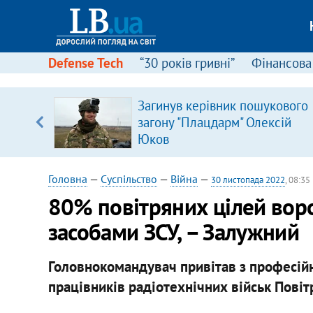
Defense Tech
“30 років гривні”
Фінансова
кового
Дизель по 100 грн, «дефіцит
ксій
бензину на заправках і
мовчання уряду. Що буде дал
цінами на пальне?
Головна
—
Суспільство
—
Війна
—
30 листопада 2022
, 08:35
80% повітряних цілей вор
засобами ЗСУ, – Залужний
Головнокомандувач привітав з професій
працівників радіотехнічних військ Повіт