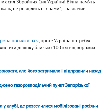
них сил Збройних Сил України! Вічна пам’ять
жаль, не розділить її з нами”, – зазначив
орона посилюється
, проте Україна потребує
ахистити ділянку близько 100 км від ворожих
е воювати, але його затримали і відправили назад
жено газорозподільчий пункт Запорізької
 у клубі, де розселилися мобілізовані росіяни