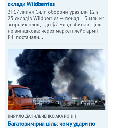
склади Wildberries
Зі 17 липня Сили оборони уразили 12 з
25 складів Wildberries — понад 1,3 млн м²
згорілих площ і до $2 млрд збитків. Ціль
не випадкова: через маркетплейс армії
РФ постачали…
КИРИЛО ДАНИЛЬЧЕНКО АКА РОНІН
Багатовимірна ціль: чому удари по