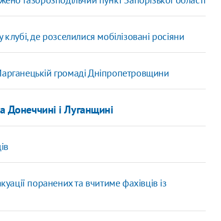
но газорозподільчий пункт Запорізької області
 клубі, де розселилися мобілізовані росіяни
 Марганецькій громаді Дніпропетровщини
на Донеччині і Луганщині
дів
акуації поранених та вчитиме фахівців із