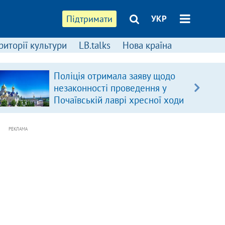
Підтримати
УКР
риторії культури
LB.talks
Нова країна
Масована атака по
ФОТО
Україні: на Дніпропетровщині
загинула родина, у Львові –
удар по багатоповерхівках
(доповнюється)
РЕКЛАМА