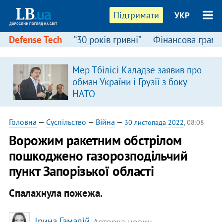
Підтримати
УКР
Defense Tech
“30 років гривні”
Фінансова грамо
Мер Тбілісі Каладзе заявив про
я
обман України і Грузії з боку
НАТО
Головна
—
Суспільство
—
Війна
—
30 листопада 2022
, 08:08
Ворожим ракетним обстрілом
пошкоджено газорозподільчий
пункт Запорізької області
Спалахнула пожежа.
Ірина Гамалій
, Авторка новин