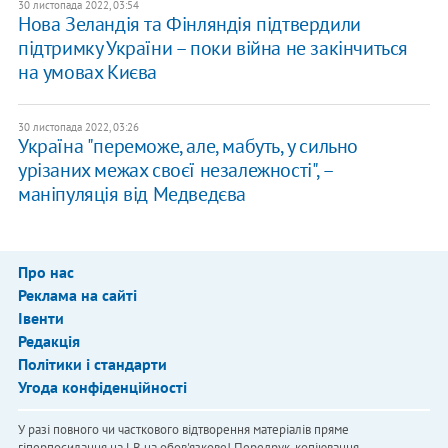
30 листопада 2022, 03:54
Нова Зеландія та Фінляндія підтвердили
підтримку України – поки війна не закінчиться
на умовах Києва
30 листопада 2022, 03:26
Україна "переможе, але, мабуть, у сильно
урізаних межах своєї незалежності", –
маніпуляція від Медведєва
Про нас
Реклама на сайті
Івенти
Редакція
Політики і стандарти
Угода конфіденційності
У разі повного чи часткового відтворення матеріалів пряме
гіперпосилання на LB.ua обов'язкове! Передрук, копіювання,