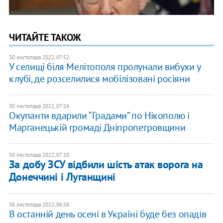
ЧИТАЙТЕ ТАКОЖ
30 листопада 2022, 07:52
У селищі біля Мелітополя пролунали вибухи у
клубі, де розселилися мобілізовані росіяни
30 листопада 2022, 07:24
Окупанти вдарили “Градами” по Нікополю і
Марганецькій громаді Дніпропетровщини
30 листопада 2022, 07:10
​За добу ЗСУ відбили шість атак ворога на
Донеччині і Луганщині
30 листопада 2022, 06:58
В останній день осені в Україні буде без опадів