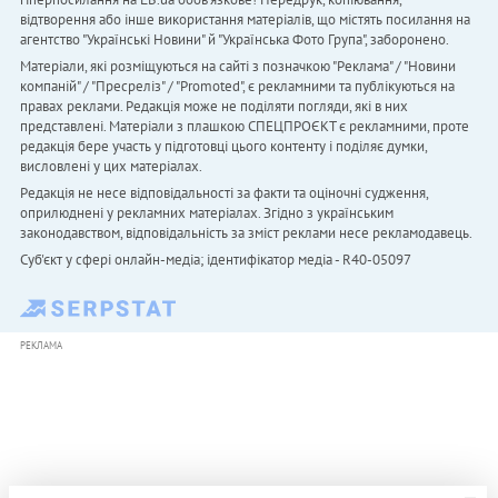
відтворення або інше використання матеріалів, що містять посилання на
агентство "Українськi Новини" й "Українська Фото Група", заборонено.
Матеріали, які розміщуються на сайті з позначкою "Реклама" / "Новини
компаній" / "Пресреліз" / "Promoted", є рекламними та публікуються на
правах реклами. Редакція може не поділяти погляди, які в них
представлені. Матеріали з плашкою СПЕЦПРОЄКТ є рекламними, проте
редакція бере участь у підготовці цього контенту і поділяє думки,
висловлені у цих матеріалах.
Редакція не несе відповідальності за факти та оціночні судження,
оприлюднені у рекламних матеріалах. Згідно з українським
законодавством, відповідальність за зміст реклами несе рекламодавець.
Cуб'єкт у сфері онлайн-медіа; ідентифікатор медіа - R40-05097
РЕКЛАМА