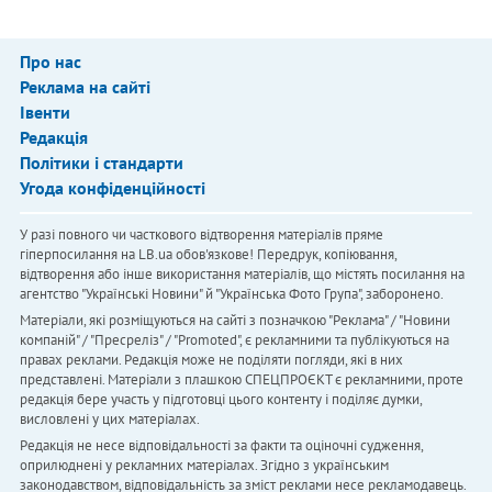
Про нас
Реклама на сайті
Івенти
Редакція
Політики і стандарти
Угода конфіденційності
У разі повного чи часткового відтворення матеріалів пряме
гіперпосилання на LB.ua обов'язкове! Передрук, копіювання,
відтворення або інше використання матеріалів, що містять посилання на
агентство "Українськi Новини" й "Українська Фото Група", заборонено.
Матеріали, які розміщуються на сайті з позначкою "Реклама" / "Новини
компаній" / "Пресреліз" / "Promoted", є рекламними та публікуються на
правах реклами. Редакція може не поділяти погляди, які в них
представлені. Матеріали з плашкою СПЕЦПРОЄКТ є рекламними, проте
редакція бере участь у підготовці цього контенту і поділяє думки,
висловлені у цих матеріалах.
Редакція не несе відповідальності за факти та оціночні судження,
оприлюднені у рекламних матеріалах. Згідно з українським
законодавством, відповідальність за зміст реклами несе рекламодавець.