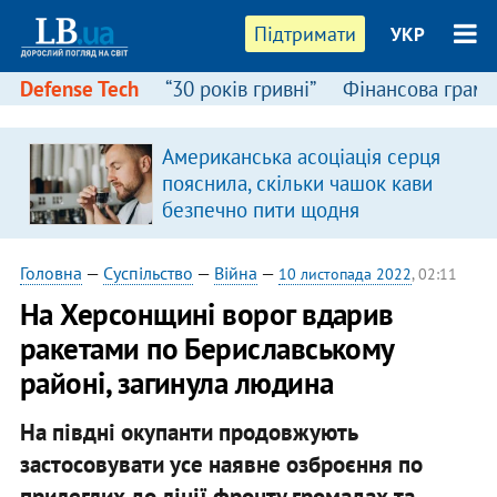
Підтримати
УКР
Defense Tech
“30 років гривні”
Фінансова грамо
:
Американська асоціація серця
пояснила, скільки чашок кави
безпечно пити щодня
Головна
—
Суспільство
—
Війна
—
10 листопада 2022
, 02:11
На Херсонщині ворог вдарив
ракетами по Бериславському
районі, загинула людина
На півдні окупанти продовжують
застосовувати усе наявне озброєння по
прилеглих до лінії фронту громадах та