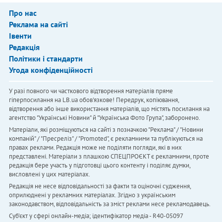
Про нас
Реклама на сайті
Івенти
Редакція
Політики і стандарти
Угода конфіденційності
У разі повного чи часткового відтворення матеріалів пряме
гіперпосилання на LB.ua обов'язкове! Передрук, копіювання,
відтворення або інше використання матеріалів, що містять посилання на
агентство "Українськi Новини" й "Українська Фото Група", заборонено.
Матеріали, які розміщуються на сайті з позначкою "Реклама" / "Новини
компаній" / "Пресреліз" / "Promoted", є рекламними та публікуються на
правах реклами. Редакція може не поділяти погляди, які в них
представлені. Матеріали з плашкою СПЕЦПРОЄКТ є рекламними, проте
редакція бере участь у підготовці цього контенту і поділяє думки,
висловлені у цих матеріалах.
Редакція не несе відповідальності за факти та оціночні судження,
оприлюднені у рекламних матеріалах. Згідно з українським
законодавством, відповідальність за зміст реклами несе рекламодавець.
Cуб'єкт у сфері онлайн-медіа; ідентифікатор медіа - R40-05097