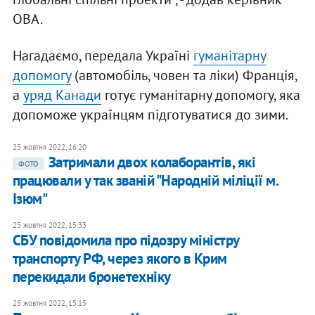
ОВА.
Нагадаємо, передала Україні
гуманітарну
допомогу
(автомобіль, човен та ліки) Франція,
а
уряд Канади
готує гуманітарну допомогу, яка
допоможе українцям підготуватися до зими.
25 жовтня 2022, 16:20
​Затримали двох колаборантів, які
ФОТО
працювали у так званій "Народній міліції м.
Ізюм"
25 жовтня 2022, 15:33
​СБУ повідомила про підозру міністру
транспорту РФ, через якого в Крим
перекидали бронетехніку
25 жовтня 2022, 15:15