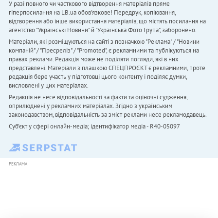
У разі повного чи часткового відтворення матеріалів пряме
гіперпосилання на LB.ua обов'язкове! Передрук, копіювання,
відтворення або інше використання матеріалів, що містять посилання на
агентство "Українськi Новини" й "Українська Фото Група", заборонено.
Матеріали, які розміщуються на сайті з позначкою "Реклама" / "Новини
компаній" / "Пресреліз" / "Promoted", є рекламними та публікуються на
правах реклами. Редакція може не поділяти погляди, які в них
представлені. Матеріали з плашкою СПЕЦПРОЄКТ є рекламними, проте
редакція бере участь у підготовці цього контенту і поділяє думки,
висловлені у цих матеріалах.
Редакція не несе відповідальності за факти та оціночні судження,
оприлюднені у рекламних матеріалах. Згідно з українським
законодавством, відповідальність за зміст реклами несе рекламодавець.
Cуб'єкт у сфері онлайн-медіа; ідентифікатор медіа - R40-05097
РЕКЛАМА