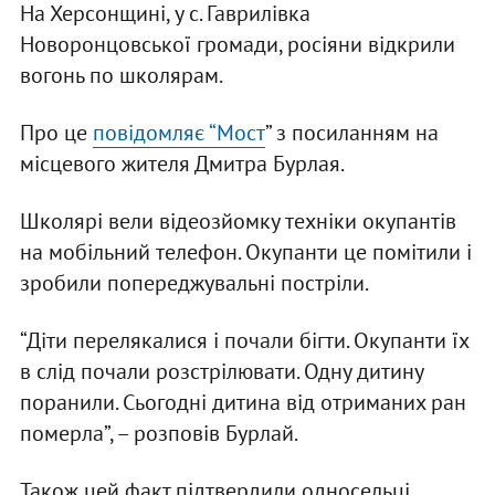
На Херсонщині, у с. Гаврилівка
Новоронцовської громади, росіяни відкрили
вогонь по школярам.
Про це
повідомляє “Мост
” з посиланням на
місцевого жителя Дмитра Бурлая.
Школярі вели відеозйомку техніки окупантів
на мобільний телефон. Окупанти це помітили і
зробили попереджувальні постріли.
“Діти перелякалися і почали бігти. Окупанти їх
в слід почали розстрілювати. Одну дитину
поранили. Сьогодні дитина від отриманих ран
померла”, – розповів Бурлай.
Також цей факт підтвердили односельці.