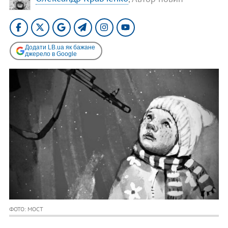
Додати LB.ua як бажане
джерело в Google
ФОТО: МОСТ