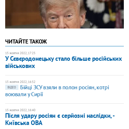
ЧИТАЙТЕ ТАКОЖ
15 жовтня 2022, 17:25
У Сєвєродонецьку стало більше російських
військових
15 жовтня 2022, 16:52
Бійці ЗСУ взяли в полон росіян, котрі
ВІДЕО
воювали у Сирії
15 жовтня 2022, 16:40
Після удару росіян є серйозні наслідки, -
Київська ОВА