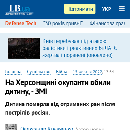
Підтримати
УКР
Defense Tech
“30 років гривні”
Фінансова грамо
Київ перебував під атакою
в
балістики і реактивних БпЛА. Є
жертва і поранені (оновлено)
Головна
—
Суспільство
—
Війна
—
15 жовтня 2022
, 17:34
На Херсонщині окупанти вбили
дитину, - ЗМІ
Дитина померла від отриманих ран після
пострілів росіян.
Олександр Кравченко
, Автор новин