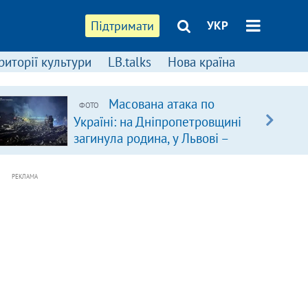
Підтримати
УКР
риторії культури
LB.talks
Нова країна
Масована атака по
ФОТО
Україні: на Дніпропетровщині
загинула родина, у Львові –
удар по багатоповерхівках
(доповнюється)
РЕКЛАМА