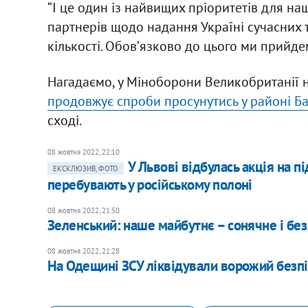
“І це один із найвищих пріоритетів для н
партнерів щодо надання Україні сучасних 
кількості. Обовʼязково до цього ми прийде
Нагадаємо, у Міноборони Великобританії 
продовжує спроби просунутись у районі Б
сході.
08 жовтня 2022, 22:10
У Львові відбулась акція на п
ЕКСКЛЮЗИВ, ФОТО
перебувають у російському полоні
08 жовтня 2022, 21:50
Зеленський: наше майбутнє – сонячне і без
08 жовтня 2022, 21:28
На Одещині ЗСУ ліквідували ворожий безп