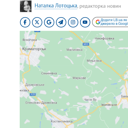
Наталка Лотоцька
, редакторка новин
Додати LB.ua як
джерело в Googl