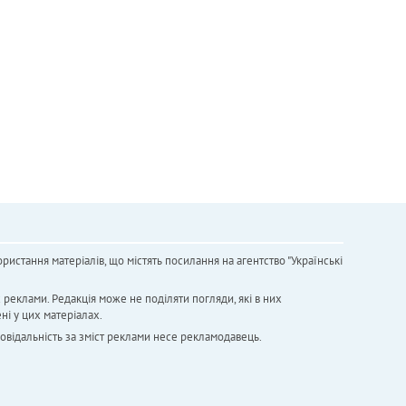
ристання матеріалів, що містять посилання на агентство "Українськi
х реклами. Редакція може не поділяти погляди, які в них
ні у цих матеріалах.
повідальність за зміст реклами несе рекламодавець.