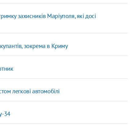
дтримку захисників Маріуполя, які досі
окупантів, зокрема в Криму
отник
том легкові автомобілі
у-34