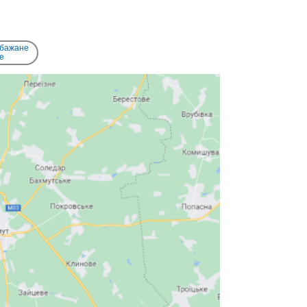
 бажане
e