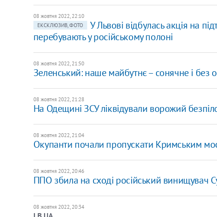
08 жовтня 2022, 22:10
У Львові відбулась акція на пі
ЕКСКЛЮЗИВ, ФОТО
перебувають у російському полоні
08 жовтня 2022, 21:50
Зеленський: наше майбутнє – сонячне і без 
08 жовтня 2022, 21:28
На Одещині ЗСУ ліквідували ворожий безпіл
08 жовтня 2022, 21:04
Окупанти почали пропускати Кримським мос
08 жовтня 2022, 20:46
ППО збила на сході російський винищувач C
08 жовтня 2022, 20:34
LB.UA