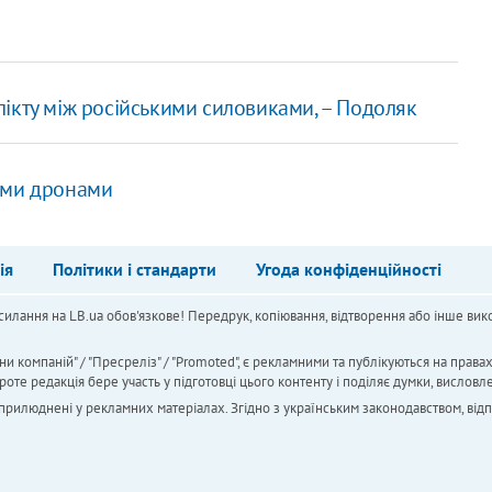
ікту між російськими силовиками, – Подоляк
ими дронами
ія
Політики і стандарти
Угода конфіденційності
силання на LB.ua обов'язкове! Передрук, копіювання, відтворення або інше вико
ни компаній" / "Пресреліз" / "Promoted", є рекламними та публікуються на права
 редакція бере участь у підготовці цього контенту і поділяє думки, висловле
 оприлюднені у рекламних матеріалах. Згідно з українським законодавством, від