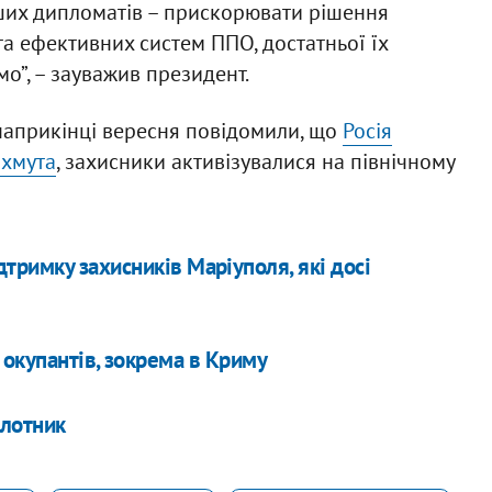
аших дипломатів – прискорювати рішення
та ефективних систем ППО, достатньої їх
мо”, – зауважив президент.
наприкінці вересня повідомили, що
Росія
ахмута
, захисники активізувалися на північному
ідтримку захисників Маріуполя, які досі
 окупантів, зокрема в Криму
ілотник