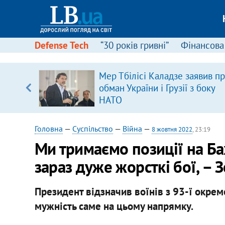
Defense Tech
“30 років гривні”
Фінансова
Мер Тбілісі Каладзе заявив п
уп
обман України і Грузії з боку
НАТО
ку
Головна
—
Суспільство
—
Війна
—
8 жовтня 2022
, 23:19
Ми тримаємо позиції на Б
зараз дуже жорсткі бої, – 
Президент відзначив воїнів з 93-ї окрем
мужність саме на цьому напрямку.