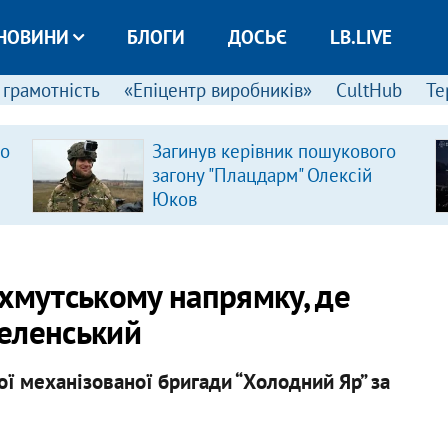
НОВИНИ
БЛОГИ
ДОСЬЄ
LB.LIVE
 грамотність
«Епіцентр виробників»
CultHub
Те
ро
Загинув керівник пошукового
загону "Плацдарм" Олексій
Юков
ахмутському напрямку, де
Зеленський
ої механізованої бригади “Холодний Яр” за