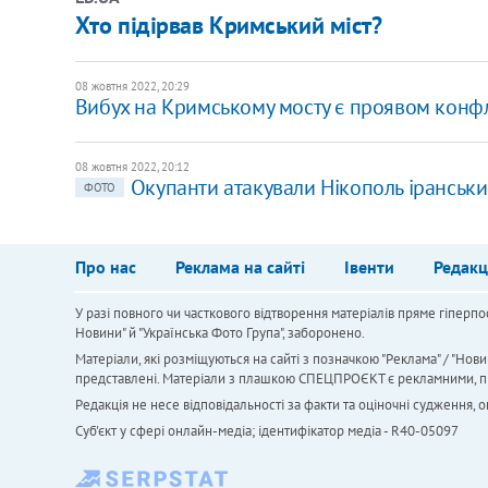
Хто підірвав Кримський міст?
08 жовтня 2022, 20:29
Вибух на Кримському мосту є проявом конфл
08 жовтня 2022, 20:12
Окупанти атакували Нікополь іранськ
ФОТО
Про нас
Реклама на сайті
Івенти
Редакц
У разі повного чи часткового відтворення матеріалів пряме гіперпо
Новини" й "Українська Фото Група", заборонено.
Матеріали, які розміщуються на сайті з позначкою "Реклама" / "Нови
представлені. Матеріали з плашкою СПЕЦПРОЄКТ є рекламними, проте
Редакція не несе відповідальності за факти та оціночні судження,
Cуб'єкт у сфері онлайн-медіа; ідентифікатор медіа - R40-05097