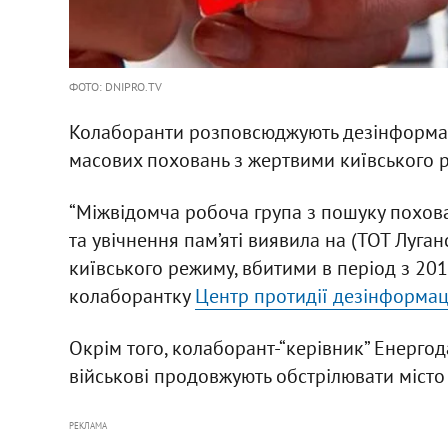
ФОТО: DNIPRO.TV
Колаборанти розповсюджують дезінформаці
масових поховань з жертвими київського 
“Міжвідомча робоча група з пошуку поховань
та увічнення пам’яті виявила на (ТОТ Луга
київського режиму, вбитими в період з 2014
колаборантку
Центр протидії дезінформац
Окрім того, колаборант-“керівник” Енергод
військові продовжують обстрілювати місто –
РЕКЛАМА