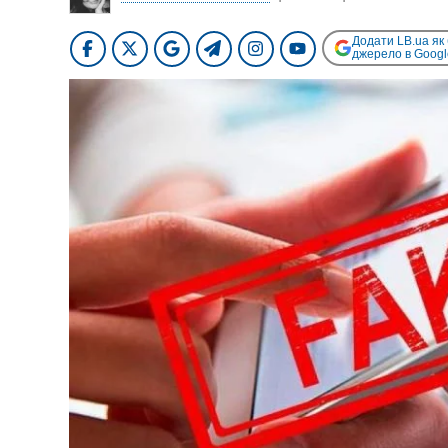
Додати LB.ua як
джерело в Googl