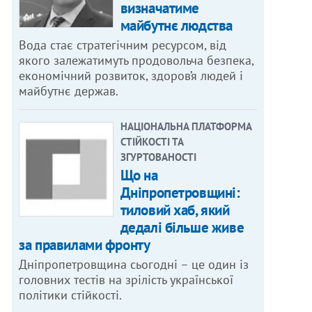
визначатиме
майбутнє людства
Вода стає стратегічним ресурсом, від
якого залежатимуть продовольча безпека,
економічний розвиток, здоров’я людей і
майбутнє держав.
НАЦІОНАЛЬНА ПЛАТФОРМА
СТІЙКОСТІ ТА
ЗГУРТОВАНОСТІ
Що на
Дніпропетровщині:
тиловий хаб, який
дедалі більше живе
за правилами фронту
Дніпропетровщина сьогодні – це один із
головних тестів на зрілість української
політики стійкості.