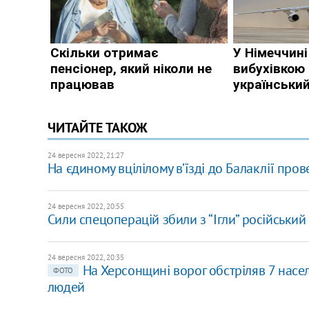
ЧИТАЙТЕ ТАКОЖ
24 вересня 2022, 21:27
На єдиному вцілілому в’їзді до Балаклії про
24 вересня 2022, 20:55
Сили спецоперацій збили з “Ігли” російськи
24 вересня 2022, 20:35
На Херсонщині ворог обстріляв 7 насел
ФОТО
людей