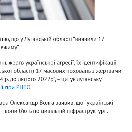
ю, що у Луганській області “виявили 17
режиму”.
 жертв української агресії, їх ідентифікації
нської області) 17 масових поховань з жертвами
 р. до лютого 2022р”, – цитує луганську
ії при РНБО
.
ара Олександр Волга заявив, що “українські
 вони б’ють по цивільній інфраструктурі”.