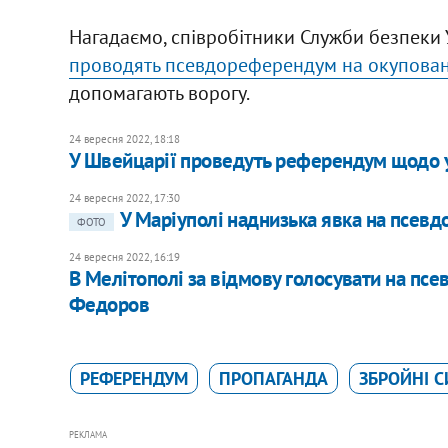
Нагадаємо, співробітники Служби безпеки
проводять псевдореферендум на окупован
допомагають ворогу.
24 вересня 2022, 18:18
У Швейцарії проведуть референдум щодо 
24 вересня 2022, 17:30
У Маріуполі наднизька явка на псев
ФОТО
24 вересня 2022, 16:19
В Мелітополі за відмову голосувати на пс
Федоров
РЕФЕРЕНДУМ
ПРОПАГАНДА
ЗБРОЙНІ С
РЕКЛАМА