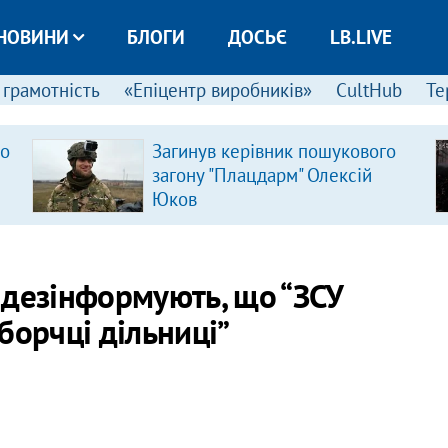
НОВИНИ
БЛОГИ
ДОСЬЄ
LB.LIVE
 грамотність
«Епіцентр виробників»
CultHub
Те
ро
Загинув керівник пошукового
загону "Плацдарм" Олексій
Юков
 дезінформують, що “ЗСУ
борчці дільниці”
.