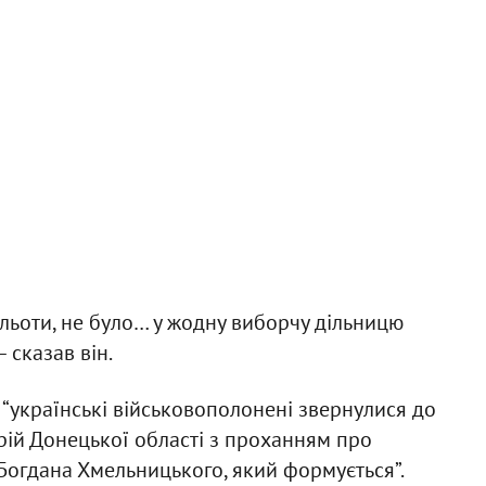
ильоти, не було… у жодну виборчу дільницю
 сказав він.
о “українські військовополонені звернулися до
рій Донецької області з проханням про
Богдана Хмельницького, який формується”.