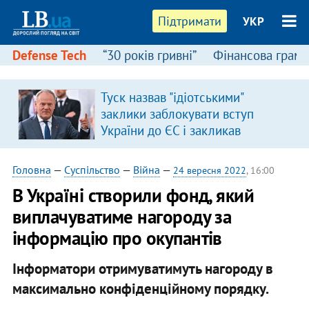
Підтримати
УКР
Defense Tech
“30 років гривні”
Фінансова грамо
Туск назвав "ідіотськими"
заклики заблокувати вступ
України до ЄС і закликав
припинити антиукраїнську
риторику
Головна
—
Суспільство
—
Війна
—
24 вересня 2022
, 16:00
В Україні створили фонд, який
виплачуватиме нагороду за
інформацію про окупантів
Інформатори отримуватимуть нагороду в
максимально конфіденційному порядку.