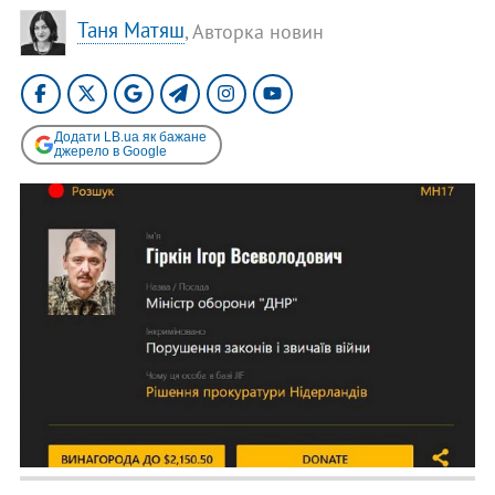
Таня Матяш
, Авторка новин
Додати LB.ua як бажане
джерело в Google