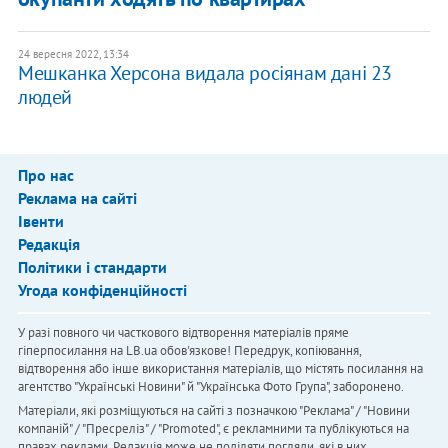
24 вересня 2022, 13:34
Мешканка Херсона видала росіянам дані 23
людей
Про нас
Реклама на сайті
Івенти
Редакція
Політики і стандарти
Угода конфіденційності
У разі повного чи часткового відтворення матеріалів пряме
гіперпосилання на LB.ua обов'язкове! Передрук, копіювання,
відтворення або інше використання матеріалів, що містять посилання на
агентство "Українськi Новини" й "Українська Фото Група", заборонено.
Матеріали, які розміщуються на сайті з позначкою "Реклама" / "Новини
компаній" / "Пресреліз" / "Promoted", є рекламними та публікуються на
правах реклами. Редакція може не поділяти погляди, які в них