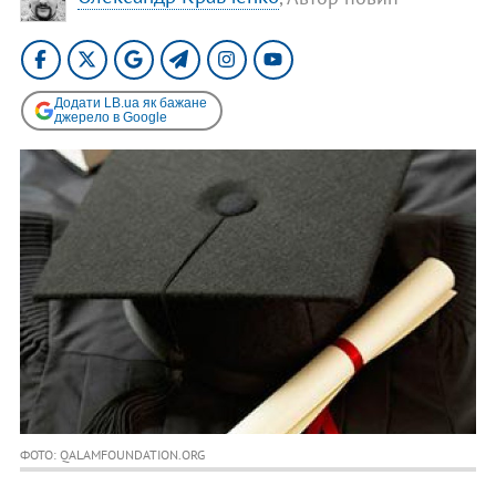
Додати LB.ua як бажане
джерело в Google
ФОТО: QALAMFOUNDATION.ORG