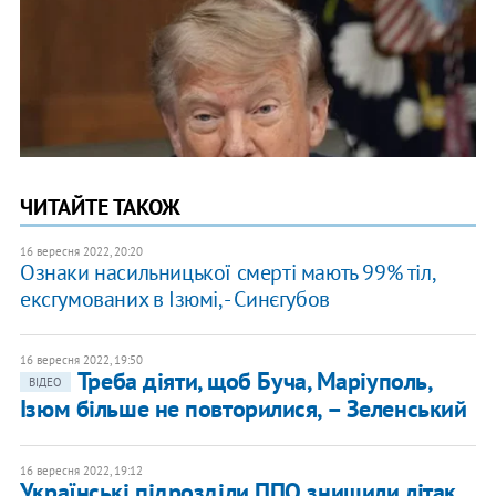
ЧИТАЙТЕ ТАКОЖ
16 вересня 2022, 20:20
Ознаки насильницької смерті мають 99% тіл,
ексгумованих в Ізюмі, - Синєгубов
16 вересня 2022, 19:50
Треба діяти, щоб Буча, Маріуполь,
ВІДЕО
Ізюм більше не повторилися, – Зеленський
16 вересня 2022, 19:12
Українські підрозділи ППО знищили літак