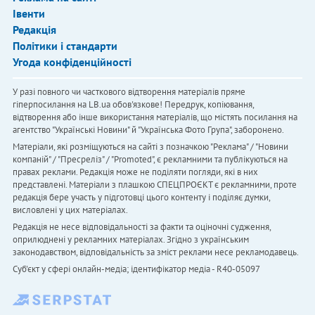
Івенти
Редакція
Політики і стандарти
Угода конфіденційності
У разі повного чи часткового відтворення матеріалів пряме
гіперпосилання на LB.ua обов'язкове! Передрук, копіювання,
відтворення або інше використання матеріалів, що містять посилання на
агентство "Українськi Новини" й "Українська Фото Група", заборонено.
Матеріали, які розміщуються на сайті з позначкою "Реклама" / "Новини
компаній" / "Пресреліз" / "Promoted", є рекламними та публікуються на
правах реклами. Редакція може не поділяти погляди, які в них
представлені. Матеріали з плашкою СПЕЦПРОЄКТ є рекламними, проте
редакція бере участь у підготовці цього контенту і поділяє думки,
висловлені у цих матеріалах.
Редакція не несе відповідальності за факти та оціночні судження,
оприлюднені у рекламних матеріалах. Згідно з українським
законодавством, відповідальність за зміст реклами несе рекламодавець.
Cуб'єкт у сфері онлайн-медіа; ідентифікатор медіа - R40-05097