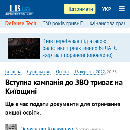
Підтримати
УКР
Defense Tech
“30 років гривні”
Фінансова грамо
Київ перебував під атакою
балістики і реактивних БпЛА. Є
жертва і поранені (оновлено)
Головна
—
Суспільство
—
Освіта
—
16 вересня 2022
, 20:33
Вступна кампанія до ЗВО триває на
Київщині
Ще є час подати документи для отримання
вищої освіти.
Олександр Кравченко
, Автор новин