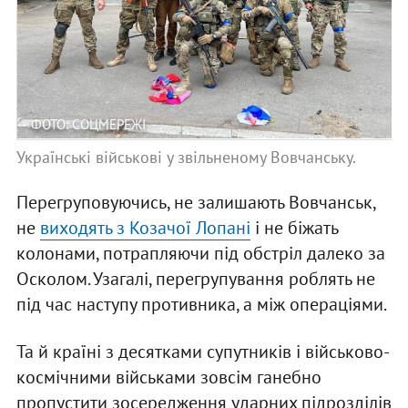
ФОТО: СОЦМЕРЕЖІ
Українські військові у звільненому Вовчанську.
Перегруповуючись, не залишають Вовчанськ,
не
виходять з Козачої Лопані
і не біжать
колонами, потрапляючи під обстріл далеко за
Осколом. Узагалі, перегрупування роблять не
під час наступу противника, а між операціями.
Та й країні з десятками супутників і військово-
космічними військами зовсім ганебно
пропустити зосередження ударних підрозділів