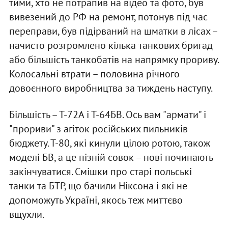
тими, хто не потрапив на відео та фото, був
вивезений до РФ на ремонт, потонув під час
переправи, був підірваний на шматки в лісах –
начисто розгромлено кілька танкових бригад
або більшість танкобатів на напрямку прориву.
Колосальні втрати – половина річного
довоєнного виробництва за тиждень наступу.
Більшість – Т-72А і Т-64БВ. Ось вам "армати" і
"прориви" з агіток російських пильників
бюджету. Т-80, які кинули цілою ротою, також
моделі БВ, а це пізній совок – нові починають
закінчуватися. Смішки про старі польські
танки та БТР, що бачили Ніксона і які не
допоможуть Україні, якось теж миттєво
вщухли.