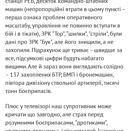
станції РЕБ, десяток командно-штабних
машин (непропорційні втрати в цьому пункті –
перша ознака проблем оперативного
масштабу, управління не повинно вступати в
бій і в тікати), ЗРК “Тор”, “шилки”, "стріли", були
дані про ЗРК "Бук", але його знищили, а не
захопили. Підрахунок ще триває – швидше за
все, підсумкові цифри будуть набагато
вищими. Але й зараз вони виглядають солідно
– 137 захоплених БТР, БМП і бронемашин,
півтора дивізіону ствольної артилерії, тисячі
тонн боєприпасів.
Плюс у телевізорі наш супротивник може
кричати що завгодно, але страх перед
розумними боєприпасами, “дротиками”,
ударними дронами є, і він чималий. Інакше не