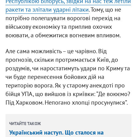
Республікою Білорусь, звідки на нас теж летіли
ракети та злітали ударні літаки
. Тому, що не
потрібно полегшувати ворогові перехід на
військову економіку та приплив охочих
воювати, а обмежитися вогневим впливом.
Але сама можливість – це чарівно. Від
прогнозів, скільки протримається Київ, до
роздумів, чи наростатимуть удари по Криму та
чи буде перенесення бойових дій на
територію ворога. Як у старому анекдоті про
бійця УПА, що вийшов із криївки: “Де воюємо?
Під Харковом. Непогано хлопці просунулися”.
ЧИТАЙТЕ ТАКОЖ
Український наступ. Що сталося на