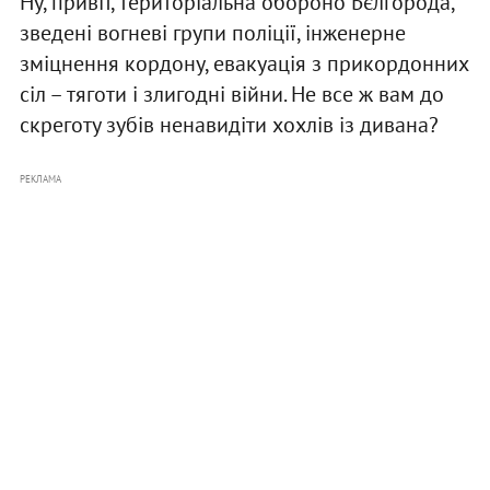
Ну, привіт, територіальна обороно Бєлгорода,
зведені вогневі групи поліції, інженерне
зміцнення кордону, евакуація з прикордонних
сіл – тяготи і злигодні війни. Не все ж вам до
скреготу зубів ненавидіти хохлів із дивана?
РЕКЛАМА