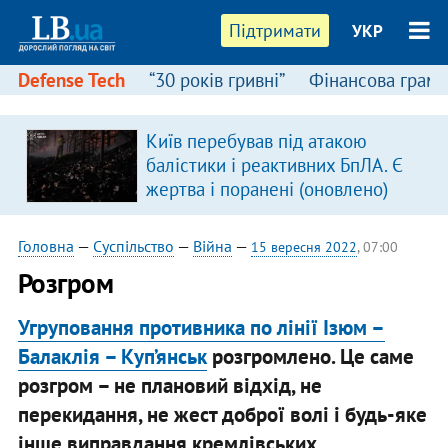
Підтримати
УКР
Defense Tech
“30 років гривні”
Фінансова грамо
Київ перебував під атакою
в
балістики і реактивних БпЛА. Є
жертва і поранені (оновлено)
Головна
—
Суспільство
—
Війна
—
15 вересня 2022
, 07:00
Розгром
Угруповання противника по лінії Ізюм –
Балаклія – Куп’янськ
розгромлено. Це саме
розгром – не плановий відхід, не
перекидання, не жест доброї волі і будь-яке
інше виправдання кремлівських