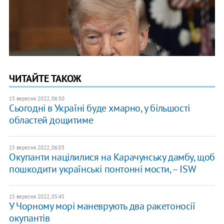
ЧИТАЙТЕ ТАКОЖ
15 вересня 2022, 06:50
Сьогодні в Україні буде хмарно, у більшості
областей дощитиме
15 вересня 2022, 06:03
Окупанти націлилися на Карачунську дамбу, щоб
пошкодити українські понтонні мости, – ISW
15 вересня 2022, 05:45
У Чорному морі маневрують два ракетоносії
окупантів