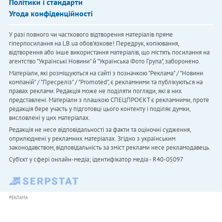
Політики і стандарти
Угода конфіденційності
У разі повного чи часткового відтворення матеріалів пряме
гіперпосилання на LB.ua обов'язкове! Передрук, копіювання,
відтворення або інше використання матеріалів, що містять посилання на
агентство "Українськi Новини" й "Українська Фото Група", заборонено.
Матеріали, які розміщуються на сайті з позначкою "Реклама" / "Новини
компаній" / "Пресреліз" / "Promoted", є рекламними та публікуються на
правах реклами. Редакція може не поділяти погляди, які в них
представлені. Матеріали з плашкою СПЕЦПРОЄКТ є рекламними, проте
редакція бере участь у підготовці цього контенту і поділяє думки,
висловлені у цих матеріалах.
Редакція не несе відповідальності за факти та оціночні судження,
оприлюднені у рекламних матеріалах. Згідно з українським
законодавством, відповідальність за зміст реклами несе рекламодавець.
Cуб'єкт у сфері онлайн-медіа; ідентифікатор медіа - R40-05097
РЕКЛАМА