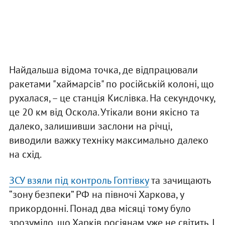
Найдальша відома точка, де відпрацювали
ракетами "хаймарсів" по російській колоні, що
рухалася, – це станція Кислівка. На секундочку,
це 20 км від Оскола. Утікали вони якісно та
далеко, залишивши заслони на річці,
виводили важку техніку максимально далеко
на схід.
ЗСУ взяли під контроль Гоптівку
та зачищають
“зону безпеки” РФ на півночі Харкова, у
прикордонні. Понад два місяці тому було
зрозуміло, що Харків росіянам уже не світить. І