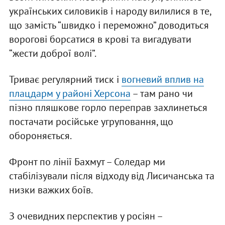
українських силовиків і народу вилилися в те,
що замість “швидко і переможно” доводиться
ворогові борсатися в крові та вигадувати
“жести доброї волі”.
Триває регулярний тиск і
вогневий вплив на
плацдарм у районі Херсона
– там рано чи
пізно пляшкове горло переправ захлинеться
постачати російське угруповання, що
обороняється.
Фронт по лінії Бахмут – Соледар ми
стабілізували після відходу від Лисичанська та
низки важких боїв.
З очевидних перспектив у росіян –