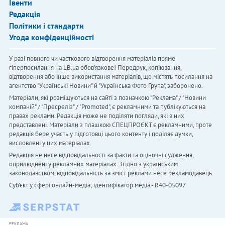
Івенти
Редакція
Політики і стандарти
Угода конфіденційності
У разі повного чи часткового відтворення матеріалів пряме
гіперпосилання на LB.ua обов'язкове! Передрук, копіювання,
відтворення або інше використання матеріалів, що містять посилання на
агентство "Українськi Новини" й "Українська Фото Група", заборонено.
Матеріали, які розміщуються на сайті з позначкою "Реклама" / "Новини
компаній" / "Пресреліз" / "Promoted", є рекламними та публікуються на
правах реклами. Редакція може не поділяти погляди, які в них
представлені. Матеріали з плашкою СПЕЦПРОЄКТ є рекламними, проте
редакція бере участь у підготовці цього контенту і поділяє думки,
висловлені у цих матеріалах.
Редакція не несе відповідальності за факти та оціночні судження,
оприлюднені у рекламних матеріалах. Згідно з українським
законодавством, відповідальність за зміст реклами несе рекламодавець.
Cуб'єкт у сфері онлайн-медіа; ідентифікатор медіа - R40-05097
РЕКЛАМА