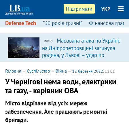
Підтримати
УКР
Defense Tech
“30 років гривні”
Фінансова грамо
Масована атака по Україні:
ФОТО
в
на Дніпропетровщині загинула
родина, у Львові – удар по
багатоповерхівках
(доповнюється)
Головна
—
Суспільство
—
Війна
—
12 березня 2022
, 11:01
У Чернігові нема води, електрики
та газу, - керівник ОВА
Місто відрізане від усіх мереж
забезпечення. Але працюють ремонтні
бригади.