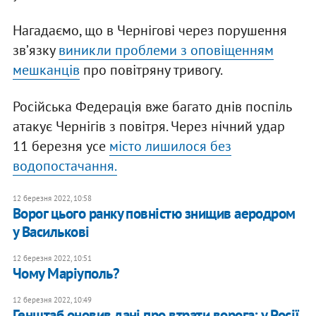
Нагадаємо, що в Чернігові через порушення
звʼязку
виникли проблеми з оповіщенням
мешканців
про повітряну тривогу.
Російська Федерація вже багато днів поспіль
атакує Чернігів з повітря. Через нічний удар
11 березня усе
місто лишилося без
водопостачання.
12 березня 2022, 10:58
Ворог цього ранку повністю знищив аеродром
у Василькові
12 березня 2022, 10:51
Чому Маріуполь?
12 березня 2022, 10:49
Генштаб оновив дані про втрати ворога: у Росії