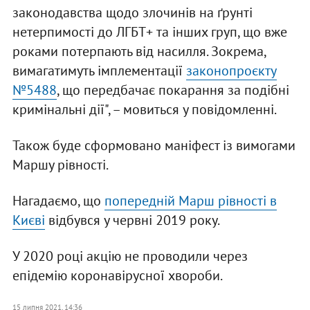
законодавства щодо злочинів на ґрунті
нетерпимості до ЛГБТ+ та інших груп, що вже
роками потерпають від насилля. Зокрема,
вимагатимуть імплементації
законопроєкту
№5488
, що передбачає покарання за подібні
кримінальні дії", – мовиться у повідомленні.
Також буде сформовано маніфест із вимогами
Маршу рівності.
Нагадаємо, що
попередній Марш рівності в
Києві
відбувся у червні 2019 року.
У 2020 році акцію не проводили через
епідемію коронавірусної хвороби.
15 липня 2021, 14:36