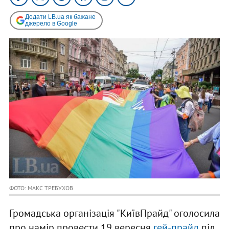
Додати LB.ua як бажане
джерело в Google
ФОТО: МАКС ТРЕБУХОВ
Громадська організація "КиївПрайд" оголосила
про намір провести 19 вересня
гей-прайд
під