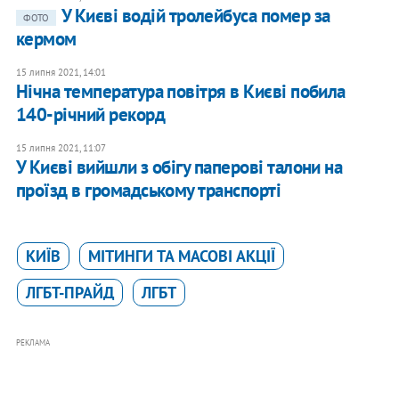
У Києві водій тролейбуса помер за
ФОТО
кермом
15 липня 2021, 14:01
Нічна температура повітря в Києві побила
140-річний рекорд
15 липня 2021, 11:07
У Києві вийшли з обігу паперові талони на
проїзд в громадському транспорті
КИЇВ
МІТИНГИ ТА МАСОВІ АКЦІЇ
ЛГБТ-ПРАЙД
ЛГБТ
РЕКЛАМА