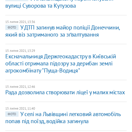
вулиці Суворова та Кутузова
15 липня 2021, 13:36
У ДТП загинув майор поліції Донеччини,
ФОТО
який віз затриманого за зґвалтування
15 липня 2021, 13:29
Ексначальниця Держгеокадастру в Київській
області отримала підозру за дерибан землі
агрокомбінату "Пуща-Водиця"
15 липня 2021, 12:46
Рада дозволила створювати ліцеї у малих містах
15 липня 2021, 11:40
У селі на Львівщині легковий автомобіль
ФОТО
попав під поїзд, водійка загинула