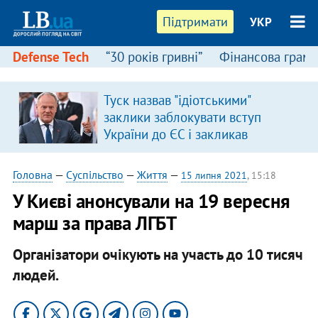
Підтримати
УКР
Defense Tech
“30 років гривні”
Фінансова грамо
Туск назвав "ідіотськими"
заклики заблокувати вступ
України до ЄС і закликав
припинити антиукраїнську
риторику
Головна
—
Суспільство
—
Життя
—
15 липня 2021
, 15:18
У Києві анонсували на 19 вересня
марш за права ЛГБТ
Організатори очікують на участь до 10 тисяч
людей.