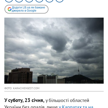
Додати LB.ua як бажане
джерело в Google
ФОТО: KARACHIDIGEST.COM
У суботу, 23 січня,
у більшості областей
України без опадів, лише
у Карпатах та на