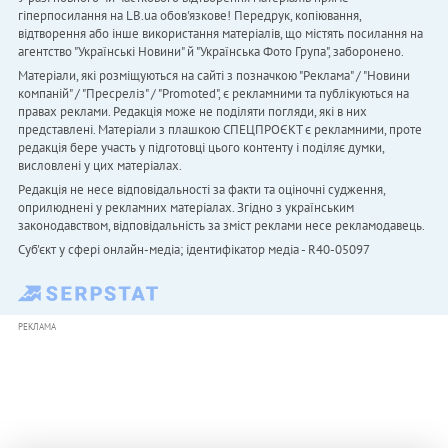
гіперпосилання на LB.ua обов'язкове! Передрук, копіювання,
відтворення або інше використання матеріалів, що містять посилання на
агентство "Українськi Новини" й "Українська Фото Група", заборонено.
Матеріали, які розміщуються на сайті з позначкою "Реклама" / "Новини
компаній" / "Пресреліз" / "Promoted", є рекламними та публікуються на
правах реклами. Редакція може не поділяти погляди, які в них
представлені. Матеріали з плашкою СПЕЦПРОЄКТ є рекламними, проте
редакція бере участь у підготовці цього контенту і поділяє думки,
висловлені у цих матеріалах.
Редакція не несе відповідальності за факти та оціночні судження,
оприлюднені у рекламних матеріалах. Згідно з українським
законодавством, відповідальність за зміст реклами несе рекламодавець.
Cуб'єкт у сфері онлайн-медіа; ідентифікатор медіа - R40-05097
РЕКЛАМА