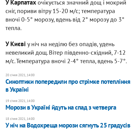
У Карпатах
очікується значний дощ і мокрий
сніг, пориви вітру 15-20 м/с; температура
вночі 0-5° морозу, вдень від 2° морозу до 3°
тепла.
У Києві
у ніч на неділю без опадів, удень
невеликий дощ. Вітер південно-східний, 7-12
м/с. Температура вночі 2-4° тепла, вдень 5-7°.
20 січня 2021, 14:00
Синоптики попередили про стрімке потепління
в Україні
19 січня 2021, 14:00
Морози в Україні йдуть на спад з четверга
18 січня 2021, 14:00
У ніч на Водохреща морози сягнуть 25 градусів