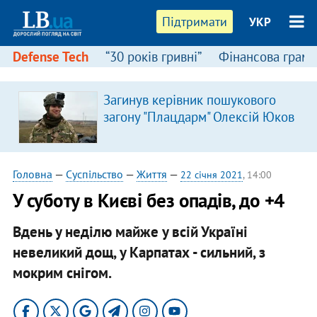
Підтримати
УКР
Defense Tech
“30 років гривні”
Фінансова грамо
Загинув керівник пошукового
загону "Плацдарм" Олексій Юков
Головна
—
Суспільство
—
Життя
—
22 січня 2021
, 14:00
У суботу в Києві без опадів, до +4
Вдень у неділю майже у всій Україні
невеликий дощ, у Карпатах - сильний, з
мокрим снігом.