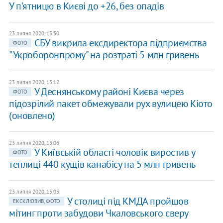
У п'ятницю в Києві до +26, без опадів
23 липня 2020, 13:30
​СБУ викрила ексдиректора підприємства
ФОТО
"Укроборонпрому" на розтраті 5 млн гривень
23 липня 2020, 13:12
У Деснянському районі Києва через
ФОТО
підозрілий пакет обмежували рух вулицею Кіото
(оновлено)
23 липня 2020, 13:06
У Київській області чоловік виростив у
ФОТО
теплиці 440 кущів канабісу на 5 млн гривень
23 липня 2020, 13:05
У столиці під КМДА пройшов
ЕКСКЛЮЗИВ, ФОТО
мітинг проти забудови Чкаловського сверу