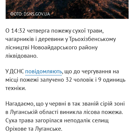
ФОТО: DSNS.GOV.UA
О 14:32 четверга пожежу сухої трави,
чагарників і деревини у Трьохізбенському
лісництві Новоайдарського району
ліквідовано.
У ДСНС
повідомляють
, що до чергування на
місці пожежі залучено 32 чоловік і 9 одиниць
техніки.
Нагадаємо, що у червні в так званій сірій зоні
в Луганській області виникла лісова пожежа.
Суха трава загорілася неподалік селищ
Оріхове та Луганське.