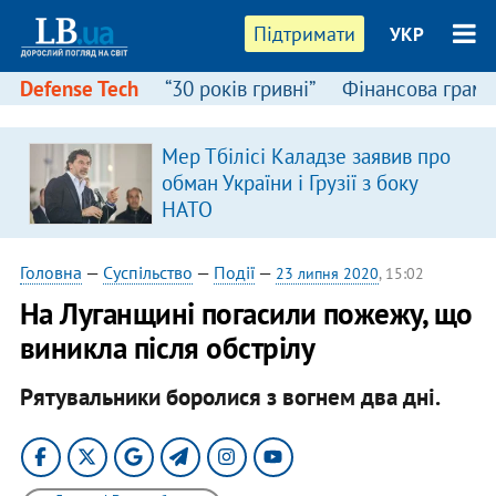
Підтримати
УКР
Defense Tech
“30 років гривні”
Фінансова грамо
Мер Тбілісі Каладзе заявив про
обман України і Грузії з боку
НАТО
Головна
—
Суспільство
—
Події
—
23 липня 2020
, 15:02
На Луганщині погасили пожежу, що
виникла після обстрілу
Рятувальники боролися з вогнем два дні.