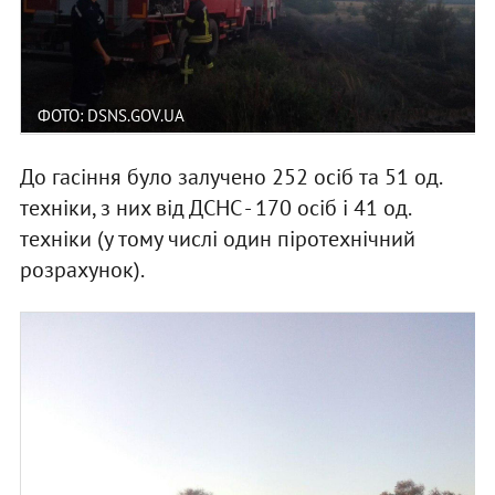
ФОТО: DSNS.GOV.UA
До гасіння було залучено 252 осіб та 51 од.
техніки, з них від ДСНС - 170 осіб і 41 од.
техніки (у тому числі один піротехнічний
розрахунок).