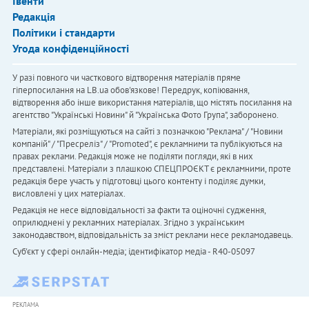
Івенти
Редакція
Політики і стандарти
Угода конфіденційності
У разі повного чи часткового відтворення матеріалів пряме
гіперпосилання на LB.ua обов'язкове! Передрук, копіювання,
відтворення або інше використання матеріалів, що містять посилання на
агентство "Українськi Новини" й "Українська Фото Група", заборонено.
Матеріали, які розміщуються на сайті з позначкою "Реклама" / "Новини
компаній" / "Пресреліз" / "Promoted", є рекламними та публікуються на
правах реклами. Редакція може не поділяти погляди, які в них
представлені. Матеріали з плашкою СПЕЦПРОЄКТ є рекламними, проте
редакція бере участь у підготовці цього контенту і поділяє думки,
висловлені у цих матеріалах.
Редакція не несе відповідальності за факти та оціночні судження,
оприлюднені у рекламних матеріалах. Згідно з українським
законодавством, відповідальність за зміст реклами несе рекламодавець.
Cуб'єкт у сфері онлайн-медіа; ідентифікатор медіа - R40-05097
РЕКЛАМА