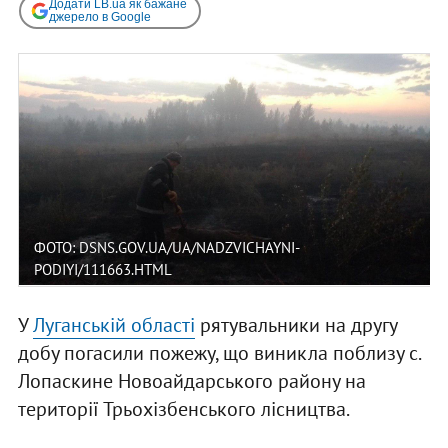
Додати LB.ua як бажане
джерело в Google
ФОТО: DSNS.GOV.UA/UA/NADZVICHAYNI-
PODIYI/111663.HTML
У
Луганській області
рятувальники на другу
добу погасили пожежу, що виникла поблизу с.
Лопаскине Новоайдарського району на
території Трьохізбенського лісництва.