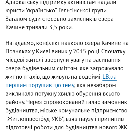
Адвокатську підтримку активістам надали
юристи Української Гельсінcької групи.
Загалом суди стосовно захисників озера
Качине тривали 3,5 роки.
Нагадаємо, конфлікт навколо озера Качине на
Позняках у Києві виник у 2015 році. Спочатку
місцеві жителі звернули увагу на засипання
озера будівельним сміттям, яке загрожувало
життю птахів, що живуть на водоймі.
LB.ua
першим порушив цю тему
, яка незабаром
викликала потужну хвилю обурення всього
району. Через спровокований галас замовник
будівництва, міське комунальне підприємство
"Житлоінвестбуд-УКБ", взяв паузу і припинив
підготовчі роботи для будівництва нового ЖК.