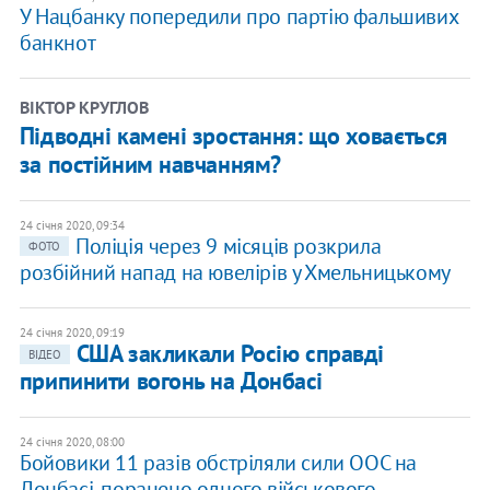
У Нацбанку попередили про партію фальшивих
банкнот
ВІКТОР КРУГЛОВ
Підводні камені зростання: що ховається
за постійним навчанням?
24 січня 2020, 09:34
Поліція через 9 місяців розкрила
ФОТО
розбійний напад на ювелірів у Хмельницькому
24 січня 2020, 09:19
США закликали Росію справді
ВІДЕО
припинити вогонь на Донбасі
24 січня 2020, 08:00
Бойовики 11 разів обстріляли сили ООС на
Донбасі, поранено одного військового