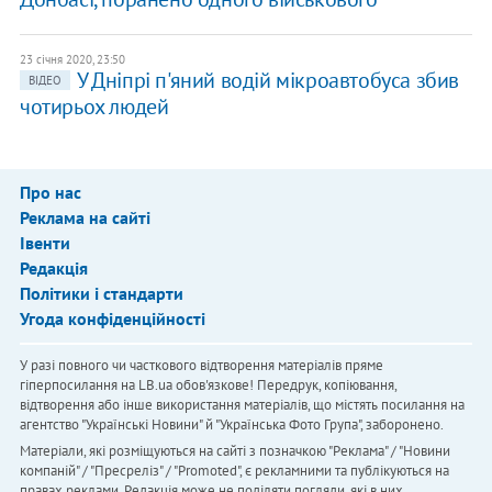
23 січня 2020, 23:50
У Дніпрі п'яний водій мікроавтобуса збив
ВІДЕО
чотирьох людей
Про нас
Реклама на сайті
Івенти
Редакція
Політики і стандарти
Угода конфіденційності
У разі повного чи часткового відтворення матеріалів пряме
гіперпосилання на LB.ua обов'язкове! Передрук, копіювання,
відтворення або інше використання матеріалів, що містять посилання на
агентство "Українськi Новини" й "Українська Фото Група", заборонено.
Матеріали, які розміщуються на сайті з позначкою "Реклама" / "Новини
компаній" / "Пресреліз" / "Promoted", є рекламними та публікуються на
правах реклами. Редакція може не поділяти погляди, які в них