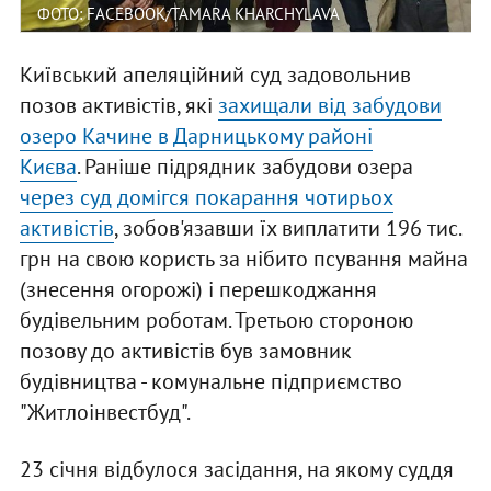
ФОТО: FACEBOOK/TAMARA KHARCHYLAVA
Київський апеляційний суд задовольнив
позов активістів, які
захищали від забудови
озеро Качине в Дарницькому районі
Києва
. Раніше підрядник забудови озера
через суд домігся покарання чотирьох
активістів
, зобов'язавши їх виплатити 196 тис.
грн на свою користь за нібито псування майна
(знесення огорожі) і перешкоджання
будівельним роботам. Третьою стороною
позову до активістів був замовник
будівництва - комунальне підприємство
"Житлоінвестбуд".
23 січня відбулося засідання, на якому суддя