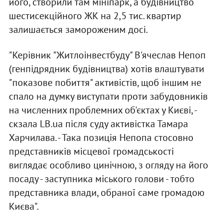
його, створили там мініпарк, а будівництво
шестисекційного ЖК на 2,5 тис. квартир
залишається замороженим досі.
"Керівник "Житлоінвестбуду" В'ячеслав Непоп
(генпідрядник будівництва) хотів влаштувати
"показове побиття" активістів, щоб іншим не
спало на думку виступати проти забудовників
на численних проблемних об'єктах у Києві, -
скзала LB.ua після суду активістка Тамара
Харчилава. - Така позиція Непопа стосовно
представників місцевої громадськості
виглядає особливо цинічною, з огляду на його
посаду - заступника міського голови - тобто
представника влади, обраної саме громадою
Києва".