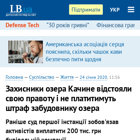
Підтримати
УКР
Defense Tech
“30 років гривні”
Фінансова грамо
Американська асоціація серця
в
пояснила, скільки чашок кави
безпечно пити щодня
Головна
—
Суспільство
—
Життя
—
24 січня 2020
, 11:56
Захисники озера Качине відстояли
свою правоту і не платитимуть
штраф забудовнику озера
Раніше суд першої інстанції зобов'язав
активістів виплатити 200 тис. грн
будівельній компанії.