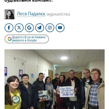
Леся Падалка
, журналістка
Додати LB.ua як бажане
джерело в Google