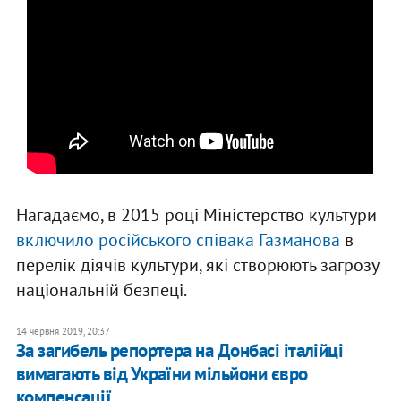
Нагадаємо, в 2015 році Міністерство культури
включило російського співака Газманова
в
перелік діячів культури, які створюють загрозу
національній безпеці.
14 червня 2019, 20:37
​За загибель репортера на Донбасі італійці
вимагають від України мільйони євро
компенсації