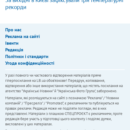
За вихідні в Києві зафіксували три температурні
рекорди
Про нас
Реклама на сайті
Івенти
Редакція
Політики і стандарти
Угода конфіденційності
У разі повного чи часткового відтворення матеріалів пряме
гіперпосилання на LB.ua обов'язкове! Передрук, копіювання,
відтворення або інше використання матеріалів, що містять посилання на
агентство "Українськi Новини" й "Українська Фото Група", заборонено.
Матеріали, які розміщуються на сайті з позначкою "Реклама" / "Новини
компаній" / "Пресреліз" / "Promoted", є рекламними та публікуються на
правах реклами. Редакція може не поділяти погляди, які в них
представлені. Матеріали з плашкою СПЕЦПРОЄКТ є рекламними, проте
редакція бере участь у підготовці цього контенту і поділяє думки,
висловлені у цих матеріалах.