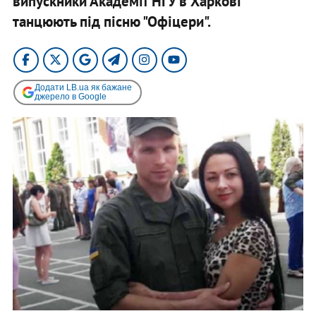
випускники Академії НГУ в Харкові
танцюють під пісню "Офіцери".
Додати LB.ua як бажане
джерело в Google