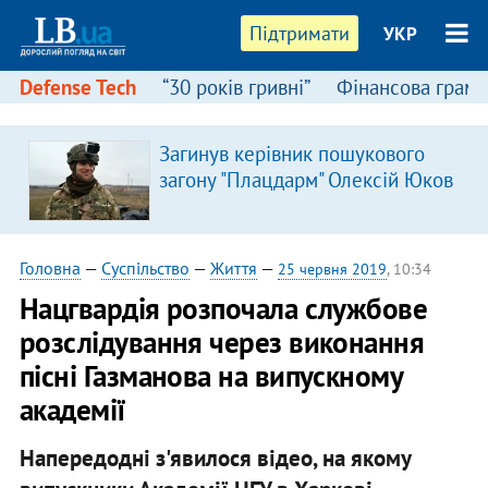
Підтримати
УКР
Defense Tech
“30 років гривні”
Фінансова грамо
Загинув керівник пошукового
загону "Плацдарм" Олексій Юков
Головна
—
Суспільство
—
Життя
—
25 червня 2019
, 10:34
Нацгвардія розпочала службове
розслідування через виконання
пісні Газманова на випускному
академії
Напередодні з'явилося відео, на якому