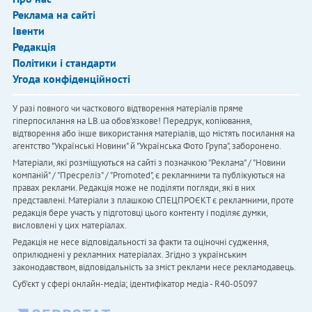
Реклама на сайті
Івенти
Редакція
Політики і стандарти
Угода конфіденційності
У разі повного чи часткового відтворення матеріалів пряме
гіперпосилання на LB.ua обов'язкове! Передрук, копіювання,
відтворення або інше використання матеріалів, що містять посилання на
агентство "Українськi Новини" й "Українська Фото Група", заборонено.
Матеріали, які розміщуються на сайті з позначкою "Реклама" / "Новини
компаній" / "Пресреліз" / "Promoted", є рекламними та публікуються на
правах реклами. Редакція може не поділяти погляди, які в них
представлені. Матеріали з плашкою СПЕЦПРОЄКТ є рекламними, проте
редакція бере участь у підготовці цього контенту і поділяє думки,
висловлені у цих матеріалах.
Редакція не несе відповідальності за факти та оціночні судження,
оприлюднені у рекламних матеріалах. Згідно з українським
законодавством, відповідальність за зміст реклами несе рекламодавець.
Cуб'єкт у сфері онлайн-медіа; ідентифікатор медіа - R40-05097