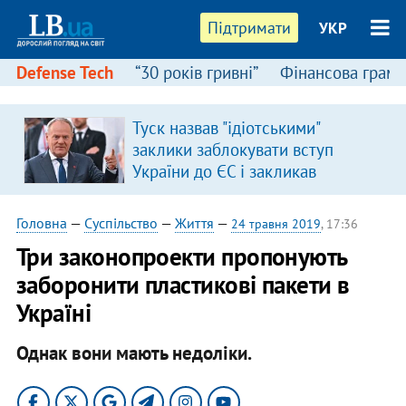
Підтримати
УКР
Defense Tech
“30 років гривні”
Фінансова грамо
Туск назвав "ідіотськими"
заклики заблокувати вступ
України до ЄС і закликав
припинити антиукраїнську
риторику
Головна
—
Суспільство
—
Життя
—
24 травня 2019
, 17:36
Три законопроекти пропонують
заборонити пластикові пакети в
Україні
Однак вони мають недоліки.