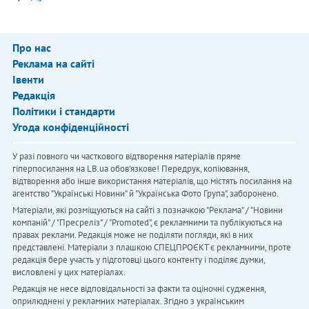
Про нас
Реклама на сайті
Івенти
Редакція
Політики і стандарти
Угода конфіденційності
У разі повного чи часткового відтворення матеріалів пряме
гіперпосилання на LB.ua обов'язкове! Передрук, копіювання,
відтворення або інше використання матеріалів, що містять посилання на
агентство "Українськi Новини" й "Українська Фото Група", заборонено.
Матеріали, які розміщуються на сайті з позначкою "Реклама" / "Новини
компаній" / "Пресреліз" / "Promoted", є рекламними та публікуються на
правах реклами. Редакція може не поділяти погляди, які в них
представлені. Матеріали з плашкою СПЕЦПРОЄКТ є рекламними, проте
редакція бере участь у підготовці цього контенту і поділяє думки,
висловлені у цих матеріалах.
Редакція не несе відповідальності за факти та оціночні судження,
оприлюднені у рекламних матеріалах. Згідно з українським