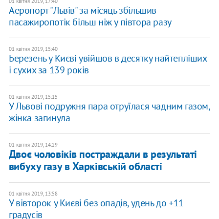
01 квітня 2019, 17:40
Аеропорт "Львів" за місяць збільшив
пасажиропотік більш ніж у півтора разу
01 квітня 2019, 15:40
Березень у Києві увійшов в десятку найтепліших
і сухих за 139 років
01 квітня 2019, 15:15
У Львові подружня пара отруїлася чадним газом,
жінка загинула
01 квітня 2019, 14:29
Двоє чоловіків постраждали в результаті
вибуху газу в Харківській області
01 квітня 2019, 13:58
У вівторок у Києві без опадів, удень до +11
градусів