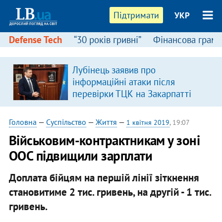
Підтримати
УКР
Defense Tech
“30 років гривні”
Фінансова грамо
Лубінець заявив про
в
інформаційні атаки після
перевірки ТЦК на Закарпатті
Головна
—
Суспільство
—
Життя
—
1 квітня 2019
, 19:07
Військовим-контрактникам у зоні
ООС підвищили зарплати
Доплата бійцям на першій лінії зіткнення
становитиме 2 тис. гривень, на другій - 1 тис.
гривень.