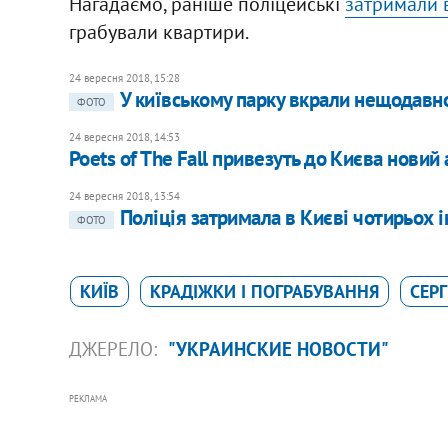
Нагадаємо, раніше поліцейські
затримали в
грабували квартири.
24 вересня 2018, 15:28
У київському парку вкрали нещодавно
ФОТО
24 вересня 2018, 14:53
Poets of The Fall привезуть до Києва новий
24 вересня 2018, 13:54
Поліція затримала в Києві чотирьох і
ФОТО
КИЇВ
КРАДІЖКИ І ПОГРАБУВАННЯ
СЕР
ДЖЕРЕЛО:
"УКРАИНСКИЕ НОВОСТИ"
РЕКЛАМА