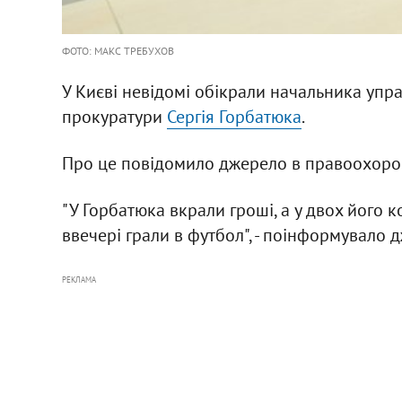
ФОТО: МАКС ТРЕБУХОВ
У Києві невідомі обікрали начальника упр
прокуратури
Сергія Горбатюка
.
Про це повідомило джерело в правоохоро
"У Горбатюка вкрали гроші, а у двох його ко
ввечері грали в футбол", - поінформувало 
РЕКЛАМА