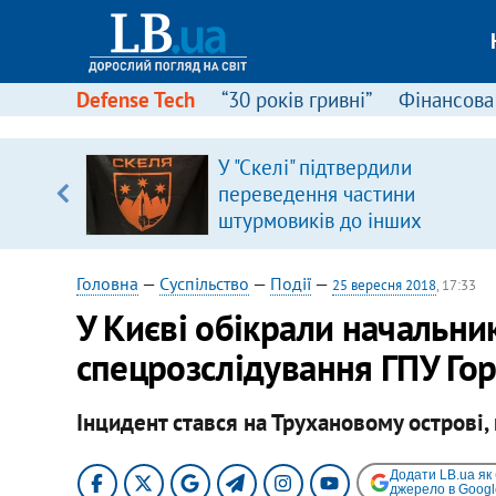
Defense Tech
“30 років гривні”
Фінансова
У "Скелі" підтвердили
уп
переведення частини
штурмовиків до інших
ку
підрозділів
Головна
—
Суспільство
—
Події
—
25 вересня 2018
, 17:33
У Києві обікрали начальни
спецрозслідування ГПУ Го
Інцидент стався на Трухановому острові,
Додати LB.ua як
джерело в Googl