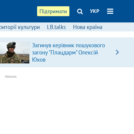
Підтримати
УКР
риторії культури
LB.talks
Нова країна
Загинув керівник пошукового
загону "Плацдарм" Олексій
Юков
РЕКЛАМА