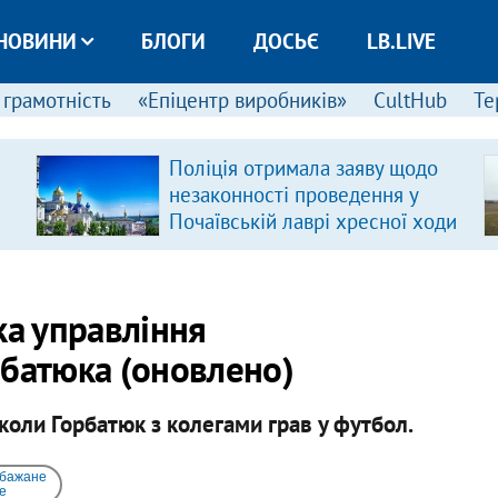
НОВИНИ
БЛОГИ
ДОСЬЄ
LB.LIVE
 грамотність
«Епіцентр виробників»
CultHub
Те
Поліція отримала заяву щодо
незаконності проведення у
Почаївській лаврі хресної ходи
ка управління
рбатюка (оновлено)
 коли Горбатюк з колегами грав у футбол.
 бажане
e