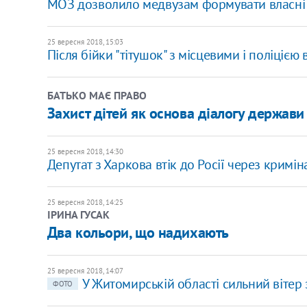
МОЗ дозволило медвузам формувати власні 
25 вересня 2018, 15:03
Після бійки "тітушок" з місцевими і поліцією
БАТЬКО МАЄ ПРАВО
Захист дітей як основа діалогу держави 
25 вересня 2018, 14:30
Депутат з Харкова втік до Росії через кримін
25 вересня 2018, 14:25
ІРИНА ГУСАК
Два кольори, що надихають
25 вересня 2018, 14:07
У Житомирській області сильний вітер 
ФОТО