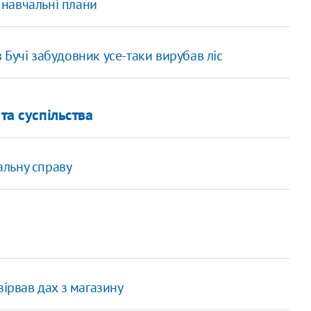
навчальні плани
 в Бучі забудовник усе-таки вирубав ліс
та суспільства
альну справу
зірвав дах з магазину