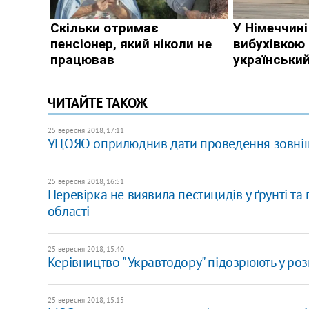
ЧИТАЙТЕ ТАКОЖ
25 вересня 2018, 17:11
УЦОЯО оприлюднив дати проведення зовніш
25 вересня 2018, 16:51
Перевірка не виявила пестицидів у ґрунті та
області
25 вересня 2018, 15:40
Керівництво "Укравтодору" підозрюють у ро
25 вересня 2018, 15:15