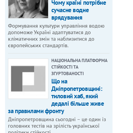
Чому країні потрібне
сучасне водне
врядування
Формування культури управління водою
допоможе Україні адаптуватися до
кліматичних змін та наблизитися до
європейських стандартів.
НАЦІОНАЛЬНА ПЛАТФОРМА
СТІЙКОСТІ ТА
ЗГУРТОВАНОСТІ
Що на
Дніпропетровщині:
тиловий хаб, який
дедалі більше живе
за правилами фронту
Дніпропетровщина сьогодні – це один із
головних тестів на зрілість української
політики стійкості.