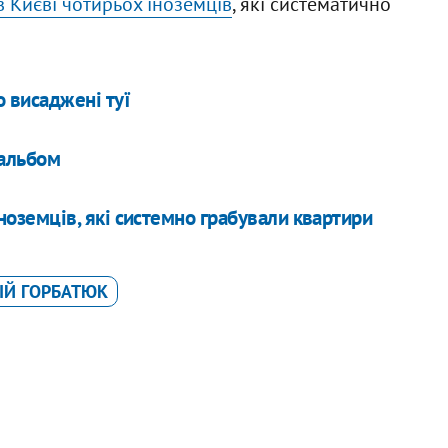
 Києві чотирьох іноземців
, які систематично
 висаджені туї
 альбом
ноземців, які системно грабували квартири
ГІЙ ГОРБАТЮК