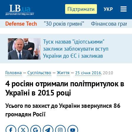
Підтримати
УКР
Defense Tech
“30 років гривні”
Фінансова грамо
Туск назвав "ідіотськими"
заклики заблокувати вступ
України до ЄС і закликав
припинити антиукраїнську
риторику
Головна
—
Суспільство
—
Життя
—
25 січня 2016
, 20:10
4 росіян отримали політпритулок в
Україні в 2015 році
Усього по захист до України звернулися 86
громадян Росії