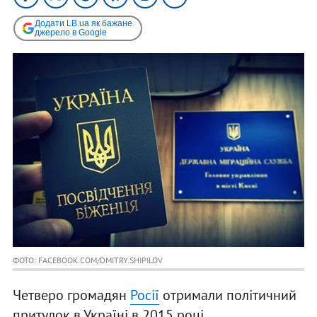
Додати LB.ua як бажане
джерело в Google
ФОТО: FACEBOOK.COM/DMITRY.SHIPILOV
Четверо громадян
Росії
отримали політичний
притулок в Україні в 2015 році.