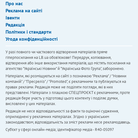
Про нас
Реклама на сайті
Івенти
Редакція
Політики і стандарти
Угода конфіденційності
У разі повного чи часткового відтворення матеріалів пряме
гіперпосилання на LB.ua обов'язкове! Передрук, копіювання,
відтворення або інше використання матеріалів, що містять посилання на
агентство "Українськi Новини" й "Українська Фото Група", заборонено.
Матеріали, які розміщуються на сайті з позначкою "Реклама" / "Новини
компаній" / "Пресреліз" / "Promoted", є рекламними та публікуються на
правах реклами. Редакція може не поділяти погляди, які в них
представлені. Матеріали з плашкою СПЕЦПРОЄКТ є рекламними, проте
редакція бере участь у підготовці цього контенту і поділяє думки,
висловлені у цих матеріалах.
Редакція не несе відповідальності за факти та оціночні судження,
оприлюднені у рекламних матеріалах. Згідно з українським
законодавством, відповідальність за зміст реклами несе рекламодавець.
Cуб'єкт у сфері онлайн-медіа; ідентифікатор медіа - R40-05097