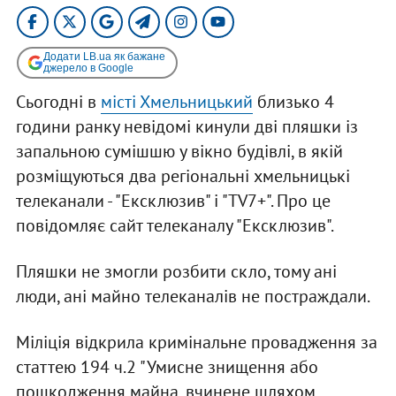
Додати LB.ua як бажане
джерело в Google
Сьогодні в
місті Хмельницький
близько 4
години ранку невідомі кинули дві пляшки із
запальною сумішшю у вікно будівлі, в якій
розміщуються два регіональні хмельницькі
телеканали - "Ексклюзив" і "TV7+". Про це
повідомляє сайт телеканалу "Ексклюзив".
Пляшки не змогли розбити скло, тому ані
люди, ані майно телеканалів не постраждали.
Міліція відкрила кримінальне провадження за
статтею 194 ч.2 "Умисне знищення або
пошкодження майна, вчинене шляхом