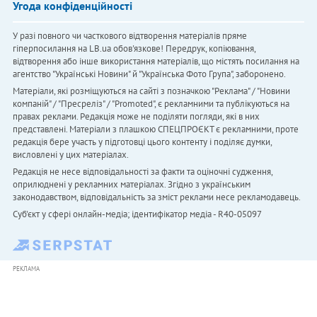
Угода конфіденційності
У разі повного чи часткового відтворення матеріалів пряме
гіперпосилання на LB.ua обов'язкове! Передрук, копіювання,
відтворення або інше використання матеріалів, що містять посилання на
агентство "Українськi Новини" й "Українська Фото Група", заборонено.
Матеріали, які розміщуються на сайті з позначкою "Реклама" / "Новини
компаній" / "Пресреліз" / "Promoted", є рекламними та публікуються на
правах реклами. Редакція може не поділяти погляди, які в них
представлені. Матеріали з плашкою СПЕЦПРОЄКТ є рекламними, проте
редакція бере участь у підготовці цього контенту і поділяє думки,
висловлені у цих матеріалах.
Редакція не несе відповідальності за факти та оціночні судження,
оприлюднені у рекламних матеріалах. Згідно з українським
законодавством, відповідальність за зміст реклами несе рекламодавець.
Cуб'єкт у сфері онлайн-медіа; ідентифікатор медіа - R40-05097
РЕКЛАМА