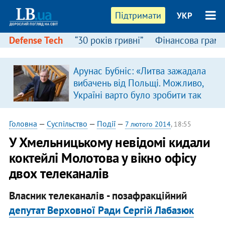
Підтримати
УКР
Defense Tech
“30 років гривні”
Фінансова грамо
Арунас Бубніс: «Литва зажадала
вибачень від Польщі. Можливо,
Україні варто було зробити так
само»
Головна
—
Суспільство
—
Події
—
7 лютого 2014
, 18:55
У Хмельницькому невідомі кидали
коктейлі Молотова у вікно офісу
двох телеканалів
Власник телеканалів - позафракційний
депутат Верховної Ради Сергій Лабазюк