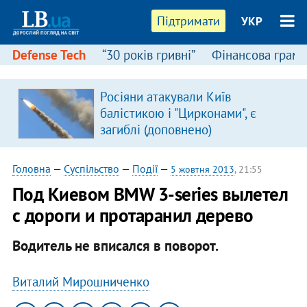
Підтримати
УКР
Defense Tech
“30 років гривні”
Фінансова грамо
Росіяни атакували Київ
балістикою і "Цирконами", є
загиблі (доповнено)
Головна
—
Суспільство
—
Події
—
5 жовтня 2013
, 21:55
Под Киевом BMW 3-series вылетел
с дороги и протаранил дерево
Водитель не вписался в поворот.
Виталий Мирошниченко