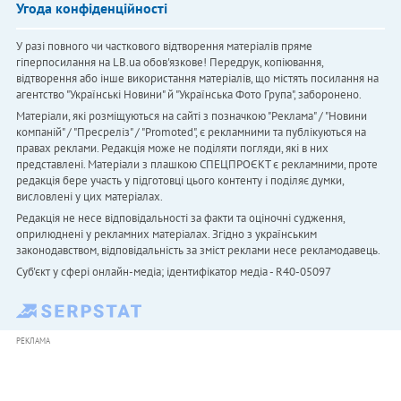
Угода конфіденційності
У разі повного чи часткового відтворення матеріалів пряме
гіперпосилання на LB.ua обов'язкове! Передрук, копіювання,
відтворення або інше використання матеріалів, що містять посилання на
агентство "Українськi Новини" й "Українська Фото Група", заборонено.
Матеріали, які розміщуються на сайті з позначкою "Реклама" / "Новини
компаній" / "Пресреліз" / "Promoted", є рекламними та публікуються на
правах реклами. Редакція може не поділяти погляди, які в них
представлені. Матеріали з плашкою СПЕЦПРОЄКТ є рекламними, проте
редакція бере участь у підготовці цього контенту і поділяє думки,
висловлені у цих матеріалах.
Редакція не несе відповідальності за факти та оціночні судження,
оприлюднені у рекламних матеріалах. Згідно з українським
законодавством, відповідальність за зміст реклами несе рекламодавець.
Cуб'єкт у сфері онлайн-медіа; ідентифікатор медіа - R40-05097
РЕКЛАМА