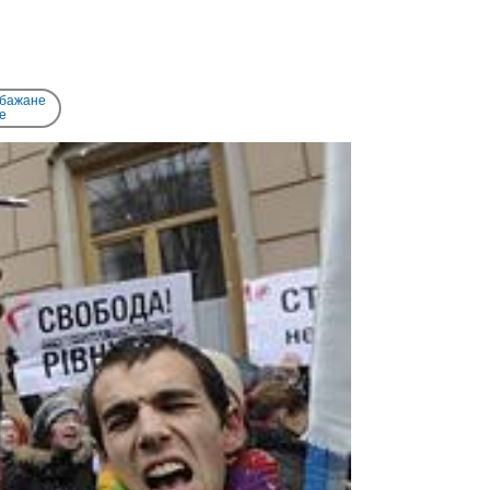
 бажане
e