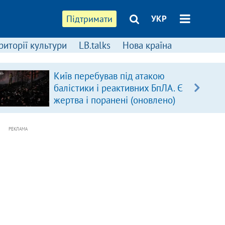
Підтримати
УКР
риторії культури
LB.talks
Нова країна
Київ перебував під атакою
балістики і реактивних БпЛА. Є
жертва і поранені (оновлено)
РЕКЛАМА