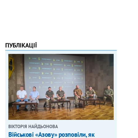
ПУБЛІКАЦІЇ
ВІКТОРІЯ НАЙДЬОНОВА
Військові «Азову» розповіли, як