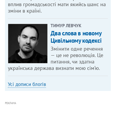
вплив громадськості мати якийсь шанс на
зміни в країні.
ТИМУР ЛЕВЧУК
Два слова в новому
Цивільному кодексі
Змінити одне речення
— це не революція. Це
питання, чи здатна
українська держава визнати мою сім’ю.
Усі дописи блогів
РЕКЛАМА