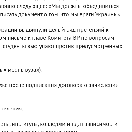
словно следующее: «Мы должны объединиться
писать документ о том, что мы враги Украины».
низации выдвинули целый ряд претензий к
ом письме к главе Комитета ВР по вопросам
, студенты выступают против предусмотренных
х мест в вузах);
 уже после подписания договора о зачислении
равления;
ты, институты, колледжи и т.д. в зависимости
ии, а также ряда других норм.