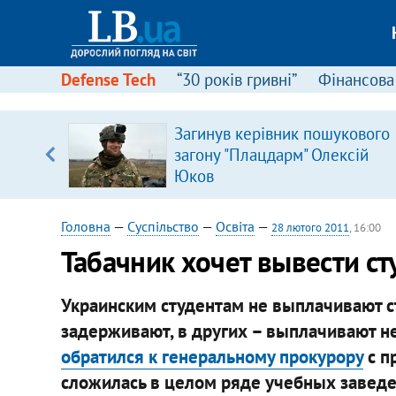
Defense Tech
“30 років гривні”
Фінансова
Загинув керівник пошукового
 часів
загону "Плацдарм" Олексій
Юков
Головна
—
Суспільство
—
Освіта
—
28 лютого 2011
, 16:00
Табачник хочет вывести ст
Украинским студентам не выплачивают с
задерживают, в других – выплачивают н
обратился к генеральному прокурору
с п
сложилась в целом ряде учебных заведе