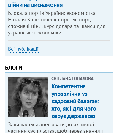
війни на виснаження
Блокада портів України: економістка
Наталія Колесніченко про експорт,
споживчі ціни, курс долара та шанси для
української економіки.
Всі публікації
БЛОГИ
СВІТЛАНА ТОПАЛОВА
Компетентне
управління vs
кадровий балаган:
хто, як і для чого
керує державою
Залишається апелювати до активної
частини суспільства, щоб через знання і