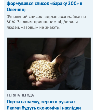
формувався список «бараку 200» в
Оленівці
Фінальний список відрізнявся майже на
50%. За яким принципом відбирали
людей, «азовці» не знають.
ТЕТЯНА НЕГОДА
Порти на замку, зерно в рукавах.
Якими будуть економічні наслідки