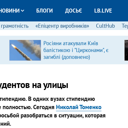
НОВИНИ
БЛОГИ
ДОСЬЄ
LB.LIVE
 грамотність
«Епіцентр виробників»
CultHub
Те
Росіяни атакували Київ
балістикою і "Цирконами", є
загиблі (доповнено)
удентов на улицы
типендию. В одних вузах стипендию
е полностью. Сегодня
Николай Томенко
росьбой разобраться в ситуации, которая
ний.