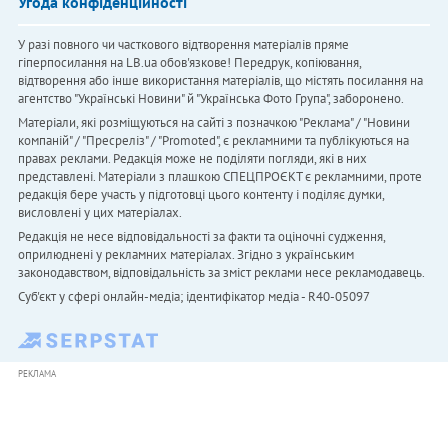
Угода конфіденційності
У разі повного чи часткового відтворення матеріалів пряме
гіперпосилання на LB.ua обов'язкове! Передрук, копіювання,
відтворення або інше використання матеріалів, що містять посилання на
агентство "Українськi Новини" й "Українська Фото Група", заборонено.
Матеріали, які розміщуються на сайті з позначкою "Реклама" / "Новини
компаній" / "Пресреліз" / "Promoted", є рекламними та публікуються на
правах реклами. Редакція може не поділяти погляди, які в них
представлені. Матеріали з плашкою СПЕЦПРОЄКТ є рекламними, проте
редакція бере участь у підготовці цього контенту і поділяє думки,
висловлені у цих матеріалах.
Редакція не несе відповідальності за факти та оціночні судження,
оприлюднені у рекламних матеріалах. Згідно з українським
законодавством, відповідальність за зміст реклами несе рекламодавець.
Cуб'єкт у сфері онлайн-медіа; ідентифікатор медіа - R40-05097
РЕКЛАМА