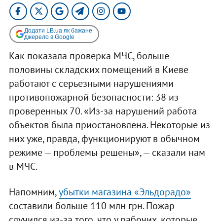
Додати LB.ua як бажане
джерело в Google
Как показала проверка МЧС, больше
половины складских помещений в Киеве
работают с серьезными нарушениями
противопожарной безопасности: 38 из
проверенных 70. «Из-за нарушений работа
объектов была приостановлена. Некоторые из
них уже, правда, функционируют в обычном
режиме — проблемы решены», — сказали нам
в МЧС.
Напомним,
убытки магазина «Эльдорадо»
составили больше 110 млн грн. Пожар
случился из-за того, что у рабочих, которые