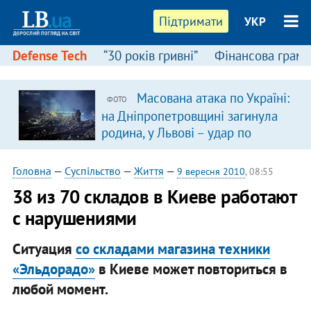
Підтримати
УКР
Defense Tech
“30 років гривні”
Фінансова грамо
Масована атака по Україні:
ФОТО
на Дніпропетровщині загинула
родина, у Львові – удар по
багатоповерхівках
(доповнюється)
Головна
—
Суспільство
—
Життя
—
9 вересня 2010
, 08:55
38 из 70 складов в Киеве работают
с нарушениями
Ситуация
со складами магазина техники
«Эльдорадо»
в Киеве может повториться в
любой момент.