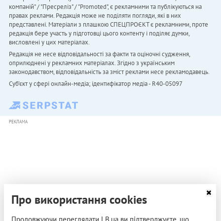
компаній" / "Пресреліз" / "Promoted", є рекламними та публікуються на
правах реклами. Редакція може не поділяти погляди, які в них
представлені. Матеріали з плашкою СПЕЦПРОЄКТ є рекламними, проте
редакція бере участь у підготовці цього контенту і поділяє думки,
висловлені у цих матеріалах.
Редакція не несе відповідальності за факти та оціночні судження,
оприлюднені у рекламних матеріалах. Згідно з українським
законодавством, відповідальність за зміст реклами несе рекламодавець.
Cуб'єкт у сфері онлайн-медіа; ідентифікатор медіа - R40-05097
РЕКЛАМА
Про використання cookies
Продовжуючи переглядати LB.ua ви підтверджуєте, що