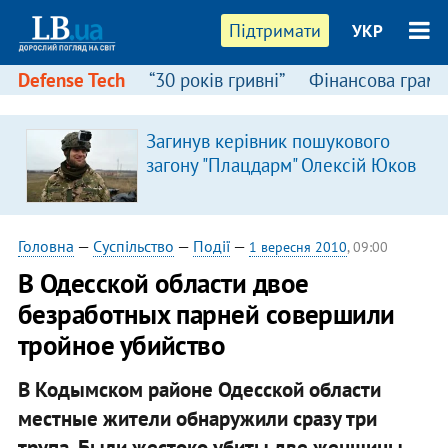
Підтримати
УКР
Defense Tech
“30 років гривні”
Фінансова грамо
Загинув керівник пошукового
загону "Плацдарм" Олексій Юков
Головна
—
Суспільство
—
Події
—
1 вересня 2010
, 09:00
В Одесской области двое
безработных парней совершили
тройное убийство
В Кодымском районе Одесской области
местные жители обнаружили сразу три
трупа. Были жестоко убиты две женщины