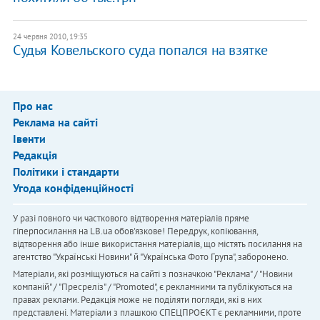
24 червня 2010, 19:35
Судья Ковельского суда попался на взятке
Про нас
Реклама на сайті
Івенти
Редакція
Політики і стандарти
Угода конфіденційності
У разі повного чи часткового відтворення матеріалів пряме
гіперпосилання на LB.ua обов'язкове! Передрук, копіювання,
відтворення або інше використання матеріалів, що містять посилання на
агентство "Українськi Новини" й "Українська Фото Група", заборонено.
Матеріали, які розміщуються на сайті з позначкою "Реклама" / "Новини
компаній" / "Пресреліз" / "Promoted", є рекламними та публікуються на
правах реклами. Редакція може не поділяти погляди, які в них
представлені. Матеріали з плашкою СПЕЦПРОЄКТ є рекламними, проте