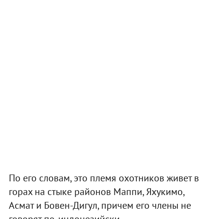
По его словам, это племя охотников живет в
горах на стыке районов Маппи, Яхукимо,
Асмат и Бовен-Дигул, причем его члены не
говорят по-индонезийски.