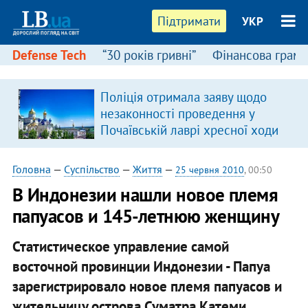
Підтримати
УКР
Defense Tech
“30 років гривні”
Фінансова грамо
Поліція отримала заяву щодо
незаконності проведення у
Почаївській лаврі хресної ходи
Головна
—
Суспільство
—
Життя
—
25 червня 2010
, 00:50
В Индонезии нашли новое племя
папуасов и 145-летнюю женщину
Статистическое управление самой
восточной провинции Индонезии - Папуа
зарегистрировало новое племя папуасов и
жительницу острова Суматра Катеми,