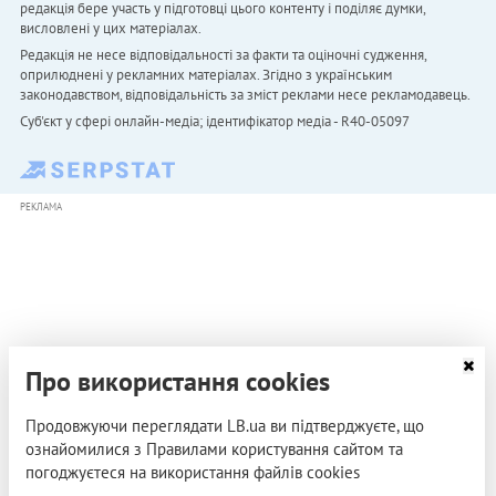
редакція бере участь у підготовці цього контенту і поділяє думки,
висловлені у цих матеріалах.
Редакція не несе відповідальності за факти та оціночні судження,
оприлюднені у рекламних матеріалах. Згідно з українським
законодавством, відповідальність за зміст реклами несе рекламодавець.
Cуб'єкт у сфері онлайн-медіа; ідентифікатор медіа - R40-05097
РЕКЛАМА
Про використання cookies
Продовжуючи переглядати LB.ua ви підтверджуєте, що
ознайомилися з Правилами користування сайтом та
погоджуєтеся на використання файлів cookies