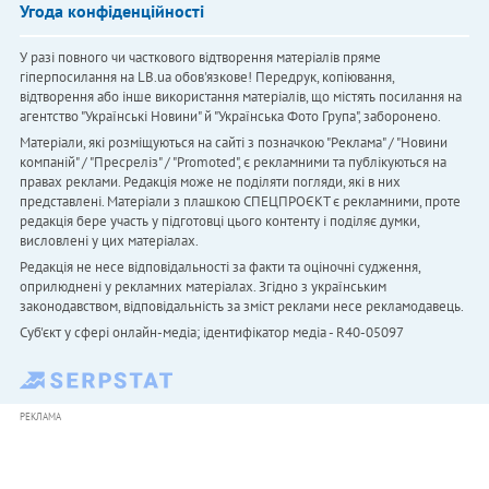
Угода конфіденційності
У разі повного чи часткового відтворення матеріалів пряме
гіперпосилання на LB.ua обов'язкове! Передрук, копіювання,
відтворення або інше використання матеріалів, що містять посилання на
агентство "Українськi Новини" й "Українська Фото Група", заборонено.
Матеріали, які розміщуються на сайті з позначкою "Реклама" / "Новини
компаній" / "Пресреліз" / "Promoted", є рекламними та публікуються на
правах реклами. Редакція може не поділяти погляди, які в них
представлені. Матеріали з плашкою СПЕЦПРОЄКТ є рекламними, проте
редакція бере участь у підготовці цього контенту і поділяє думки,
висловлені у цих матеріалах.
Редакція не несе відповідальності за факти та оціночні судження,
оприлюднені у рекламних матеріалах. Згідно з українським
законодавством, відповідальність за зміст реклами несе рекламодавець.
Cуб'єкт у сфері онлайн-медіа; ідентифікатор медіа - R40-05097
РЕКЛАМА