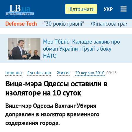
Підтримати
УКР
Defense Tech
“30 років гривні”
Фінансова грамо
Мер Тбілісі Каладзе заявив про
обман України і Грузії з боку
НАТО
Головна
—
Суспільство
—
Життя
—
20 червня 2010
, 09:18
Вице-мэра Одессы оставили в
изоляторе на 10 суток
Вице-мэр Одессы Вахтанг Убирия
доправлен в изолятор временного
содержания города.