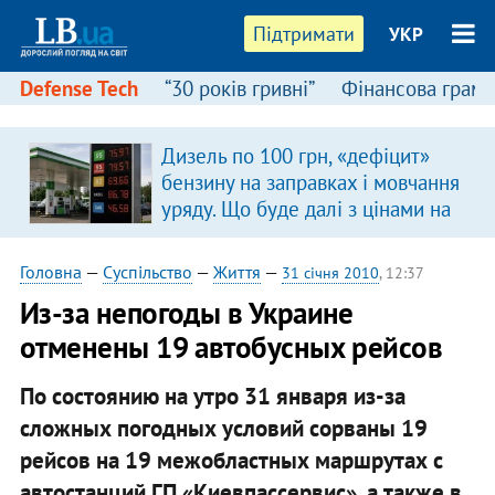
Підтримати
УКР
Defense Tech
“30 років гривні”
Фінансова грамо
Дизель по 100 грн, «дефіцит»
бензину на заправках і мовчання
уряду. Що буде далі з цінами на
пальне?
Головна
—
Суспільство
—
Життя
—
31 січня 2010
, 12:37
Из-за непогоды в Украине
отменены 19 автобусных рейсов
По состоянию на утро 31 января из-за
сложных погодных условий сорваны 19
рейсов на 19 межобластных маршрутах с
автостанций ГП «Киевпассервис», а также в