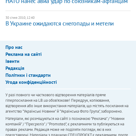
НАТО нанес авиа удар по союзникам-афганцам
30 січня 2010, 12:40
В Украине ожидаются снегопады и метели
Про нас
Реклама на сайті
Івенти
Редакція
Політики і стандарти
Угода конфіденційності
У разі повного чи часткового відтворення матеріалів пряме
гіперпосилання на LB.ua обов'язкове! Передрук, копіювання,
відтворення або інше використання матеріалів, що містять посилання на
агентство "Українськi Новини" й "Українська Фото Група", заборонено.
Матеріали, які розміщуються на сайті з позначкою "Реклама" / "Новини
компаній" / "Пресреліз" / "Promoted", є рекламними та публікуються на
правах реклами. Редакція може не поділяти погляди, які в них
представлені. Матеріали з плашкою СПЕЦПРОЄКТ є рекламними, проте