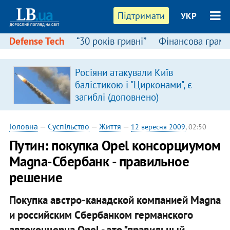
Підтримати
УКР
Defense Tech
“30 років гривні”
Фінансова грамо
Росіяни атакували Київ
балістикою і "Цирконами", є
загиблі (доповнено)
Головна
—
Суспільство
—
Життя
—
12 вересня 2009
, 02:50
Путин: покупка Opel консорциумом
Magna-Сбербанк - правильное
решение
Покупка австро-канадской компанией Magna
и российским Сбербанком германского
автоконцерна Opel - это "правильный