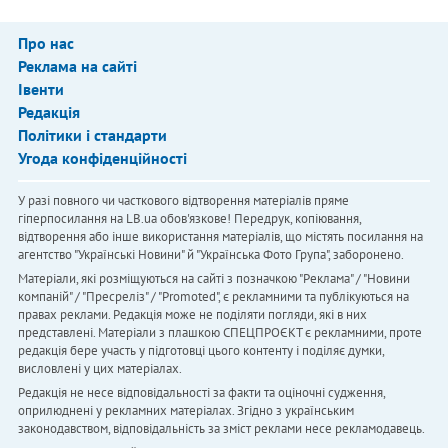
Про нас
Реклама на сайті
Івенти
Редакція
Політики і стандарти
Угода конфіденційності
У разі повного чи часткового відтворення матеріалів пряме
гіперпосилання на LB.ua обов'язкове! Передрук, копіювання,
відтворення або інше використання матеріалів, що містять посилання на
агентство "Українськi Новини" й "Українська Фото Група", заборонено.
Матеріали, які розміщуються на сайті з позначкою "Реклама" / "Новини
компаній" / "Пресреліз" / "Promoted", є рекламними та публікуються на
правах реклами. Редакція може не поділяти погляди, які в них
представлені. Матеріали з плашкою СПЕЦПРОЄКТ є рекламними, проте
редакція бере участь у підготовці цього контенту і поділяє думки,
висловлені у цих матеріалах.
Редакція не несе відповідальності за факти та оціночні судження,
оприлюднені у рекламних матеріалах. Згідно з українським
законодавством, відповідальність за зміст реклами несе рекламодавець.