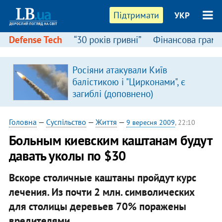
Підтримати
УКР
Defense Tech
“30 років гривні”
Фінансова грамо
Росіяни атакували Київ
балістикою і "Цирконами", є
загиблі (доповнено)
Головна
—
Суспільство
—
Життя
—
9 вересня 2009
, 22:10
Больным киевским каштанам будут
давать уколы по $30
Вскоре столичные каштаны пройдут курс
лечения. Из почти 2 млн. символических
для столицы деревьев 70% поражены
вредителями.