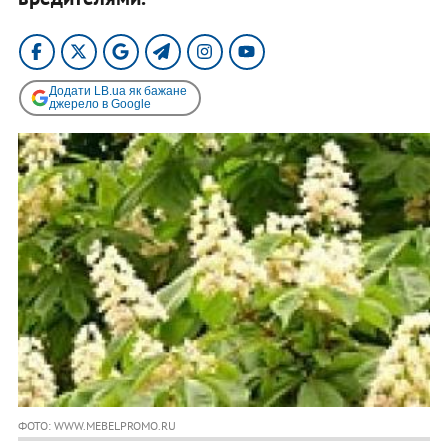
Додати LB.ua як бажане
джерело в Google
ФОТО: WWW.MEBELPROMO.RU