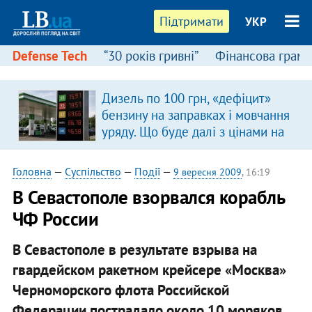
Підтримати
УКР
Defense Tech
“30 років гривні”
Фінансова грамо
Дизель по 100 грн, «дефіцит»
бензину на заправках і мовчання
уряду. Що буде далі з цінами на
пальне?
Головна
—
Суспільство
—
Події
—
9 вересня 2009
, 16:19
В Севастополе взорвался корабль
ЧФ России
В Севастополе в результате взрыва на
гвардейском ракетном крейсере «Москва»
Черноморского флота Российской
Федерации пострадало около 10 моряков.