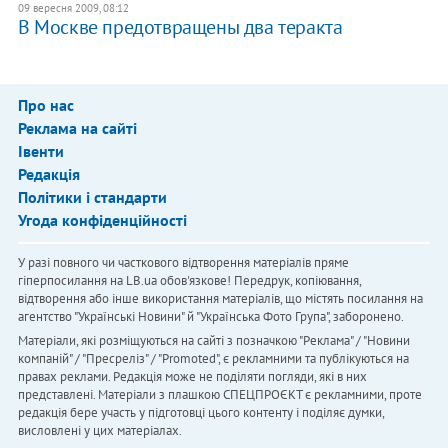
09 вересня 2009, 08:12
В Москве предотвращены два теракта
Про нас
Реклама на сайті
Івенти
Редакція
Політики і стандарти
Угода конфіденційності
У разі повного чи часткового відтворення матеріалів пряме
гіперпосилання на LB.ua обов'язкове! Передрук, копіювання,
відтворення або інше використання матеріалів, що містять посилання на
агентство "Українськi Новини" й "Українська Фото Група", заборонено.
Матеріали, які розміщуються на сайті з позначкою "Реклама" / "Новини
компаній" / "Пресреліз" / "Promoted", є рекламними та публікуються на
правах реклами. Редакція може не поділяти погляди, які в них
представлені. Матеріали з плашкою СПЕЦПРОЄКТ є рекламними, проте
редакція бере участь у підготовці цього контенту і поділяє думки,
висловлені у цих матеріалах.